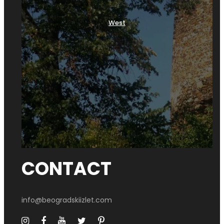
Bajrakli džamija
Božićeva kuća
West
Dom Jevrema Grujića
Dom Jovana Cvijića
Narodni muzej
Turbe šeih Mustafe
Zgrada hotela „Moskva“
Zgrada Narodnog pozorišta
Konak kneza Miloša
Ičkova kuća
Kuća porodice Karamata
Livnica „Pantelić“
Manastir Rakovica
Spomenik Neznanom junaku
CONTACT
Rodna kuća vojvode Stepe Stepanovića
Cincarska kuća – Grocka
Kasno rimska grobnica u Brestoviku
info@beogradskiizlet.com
Manastir Rajinovac – Grocka
Rančićeva kuća – Grocka