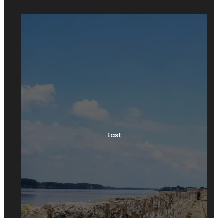
East
Spomenici