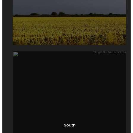
skromnih seoskih, preko tipično građanskih kuća
uglednih sugrađana do palata i dvorova tadašnjih
vladara, Beograd je prepun građevina koje možete
posmatrati kao svedoke prošlih vremena, mesta
gde su se odigrali značajni događaji ili živele i radile
važne ličnosti, a koji svedoče i o kulturi tog
vremena.
Preko starih kuća i zgrada možete zapaziti
prepoznatljivu gradsku i seosku arhitekturu, ali i
duh ovog podneblja. Šetajući gradom, nailazićete
na mnoštvo kuća sa negovanim baštama i lepim
fasadama koje su više od ukrasa. U zavisnosti od
mesta, ali i vremena gradnje, javljaju se različiti
stilovi koji se ukalapaju u odgovarajuće
ambijentalne celine, što dodatno pojačava utisak
o bogatstvu narodnog graditeljstva.
Stare kuće u Beogradu često su motiv za posete
South
turista, tako da kulturno nasleđe predstavlja pravo