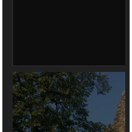
blago i odličnu osnovu za turizam u Beogradu i
njegov dalji razvoj. Rekonstrukcijom postojećih, ali i
izgradnjom novih kuća i domaćinstava sa
smeštajnim kapacitetima na obodu ili u centru
grada, poboljšaće se raznovrsnost ponude i
ojačati kulturni, ali i etno turizam Beograda.
Zbog ovolike raznolikosti i činjenice da svaki od
objekata ima svoj značaj i neku svoju priču, izdvojili
smo samo kulturna dobra od izuzetnog i veliko
značaja, a u nastavku su kulturna dobra. Sve smo
od njih nabrojali i detaljnije opisali. Uživajte!
Kulturna dobra od izuzetnog i velikog
značaja
Beogradska tvrđava
Kapetan Mišino zdanje
Konak kneginje Ljubice
Saborna crkva