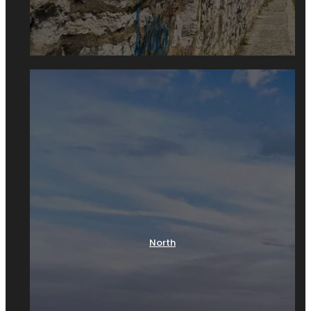
kulture u
Beogradu
Po raznovrsnosti i značaju kulturno-istorijskog
nasleđa, Beograd spada u izuzetno bogate
gradove. Da biste saznali više o kulturi, ali i naučili
malo više o tome kako je zaista istorija Beograda
bila burna potrebno je, između ostalog, pogledati
stare kuće, domove, zgrade i spomenike koji
svojim izgledom pružaju podatke o vremenu svog
nastanka i postojanja. Obilazeći ih, shvatićete
koliko su nam na dohvat ruke, a da toga nismo ni
svesni. Pored značajnih objekata prolazimo
North
svakodnevno, ne razmišljajući da bi, kada bi zastali
ili skrenuli u bočnu ulicu, naišli na pravu riznicu
neobičnih graditeljskih celina, objekata narodnog
graditeljstva, karakterističnih oblika i kuća. Od