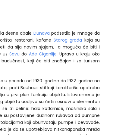
ela desne obale
Dunava
podsetila je mnoge da
zorišta, restorani, kafane
Starog grada
koja su
eti da sija novim sjajem, a moguća će biti i
lje uz
Savu
do
Ade Ciganlije
. Upravo u kraju oko
udućnost, koji će biti značajan i za turizam
ena u periodu od 1930. godine do 1932. godine na
a, prati Bauhaus stil koji karakteriše upotreba
vlja u prvi plan funkciju objekta. Istovremeno je
kog objekta uočljiva su četiri osnovna elementa i
se tri celine: hala kotlarnice, mašinska sala i
koje su postavljene dužinom rukavca od pumpne
stalacijama koji obuhvataju pumpe i cevovode,
očela je da se upotrebljava niskonaponska mreža