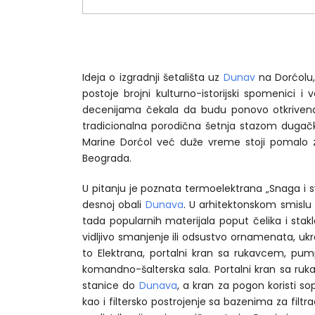
1
2
Ideja o izgradnji šetališta uz
Dunav
na Dorćolu,
postoje brojni kulturno-istorijski spomenici i 
decenijama čekala da budu ponovo otkrivena 
tradicionalna porodična šetnja stazom dugač
Marine Dorćol već duže vreme stoji pomalo z
Beograda.
U pitanju je poznata termoelektrana „Snaga i sv
desnoj obali
Dunava
. U arhitektonskom smislu 
tada popularnih materijala poput čelika i stakla
vidljivo smanjenje ili odsustvo ornamenata, ukra
to Elektrana, portalni kran sa rukavcem, pumpn
komandno-šalterska sala. Portalni kran sa ru
stanice do
Dunava
, a kran za pogon koristi 
kao i filtersko postrojenje sa bazenima za fil