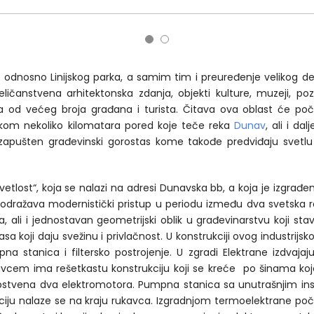
 odnosno Linijskog parka, a samim tim i preuređenje velikog d
veličanstvena arhitektonska zdanja, objekti kulture, muzeji, po
od većeg broja građana i turista. Čitava ova oblast će poč
kom nekoliko kilomatara pored koje teče reka
Dunav
, ali i da
apušten građevinski gorostas kome takođe predviđaju svetlu b
etlost“, koja se nalazi na adresi Dunavska bb, a koja je izgrađ
odražava modernistički pristup u periodu između dva svetska rat
, ali i jednostavan geometrijski oblik u građevinarstvu koji sta
sa koji daju svežinu i privlačnost. U konstrukciji ovog industrijs
a stanica i filtersko postrojenje. U zgradi Elektrane izdvajaju 
kavcem ima rešetkastu konstrukciju koji se kreće po šinama 
sopstvena dva elektromotora. Pumpna stanica sa unutrašnjim in
traciju nalaze se na kraju rukavca. Izgradnjom termoelektrane p