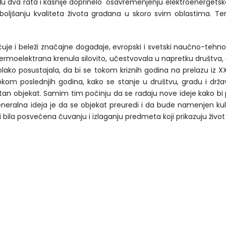
eđu dva rata i kasnije doprinelo osavremenjenju elektroenerget
oljšanju kvaliteta života građana u skoro svim oblastima. Te
čuje i beleži značajne događaje, evropski i svetski naučno-tehnol
ermoelektrana krenula silovito, učestvovala u napretku društva, č
polako posustajala, da bi se tokom kriznih godina na prelazu iz 
okom poslednjih godina, kako se stanje u društvu, gradu i držav
ntan objekat. Samim tim počinju da se rađaju nove ideje kako bi
eralna ideja je da se objekat preuredi i da bude namenjen kul
bila posvećena čuvanju i izlaganju predmeta koji prikazuju život 