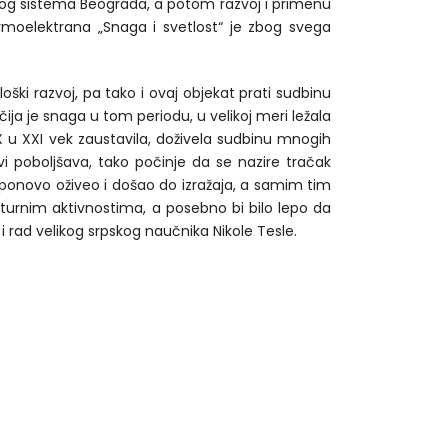
skog sistema Beograda, a potom razvoj i primenu
rmoelektrana „Snaga i svetlost“ je zbog svega
oški razvoj, pa tako i ovaj objekat prati sudbinu
ija je snaga u tom periodu, u velikoj meri ležala
XX u XXI vek zaustavila, doživela sudbinu mnogih
i poboljšava, tako počinje da se nazire tračak
 ponovo oživeo i došao do izražaja, a samim tim
turnim aktivnostima, a posebno bi bilo lepo da
i rad velikog srpskog naučnika Nikole Tesle.