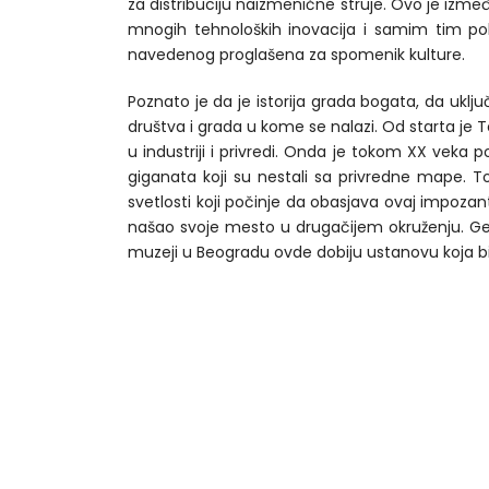
za distribuciju naizmenične struje. Ovo je izm
mnogih tehnoloških inovacija i samim tim pob
navedenog proglašena za spomenik kulture.
Poznato je da je istorija grada bogata, da uklju
društva i grada u kome se nalazi. Od starta je T
u industriji i privredi. Onda je tokom XX veka 
giganata koji su nestali sa privredne mape. T
svetlosti koji počinje da obasjava ovaj impoza
našao svoje mesto u drugačijem okruženju. Gen
muzeji u Beogradu ovde dobiju ustanovu koja bi 