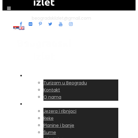
beogradskiizlet@gmail.com
Početna
Turizam u Beogradu
Kontakt
O nama
Izleti i priroda
Jezera i ribnjaci
Reke
Planine i banje
Šume