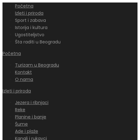
Početna
Izleti i priroda
Sport i zabava
Istorija i kultura
Ugostiteljstvo
Šta raditi u Beogradu
Početna
Turizam u Beogradu
Kontakt
O nama
Izleti i priroda
Jezera i ribnjaci
Reke
Planine i banje
Šume
Ade i plaže
Kanali i rukavci