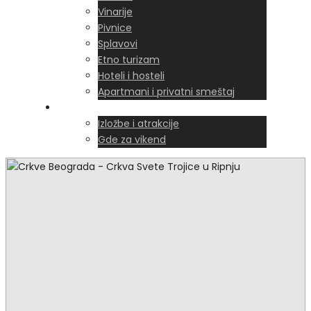
Vinarije
Pivnice
Splavovi
Etno turizam
Hoteli i hosteli
Apartmani i privatni smeštaj
Šta raditi u Beogradu
Izložbe i atrakcije
Gde za vikend