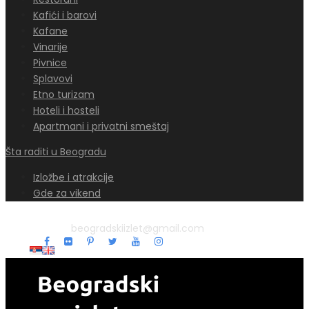
Kafići i barovi
Kafane
Vinarije
Pivnice
Splavovi
Etno turizam
Hoteli i hosteli
Apartmani i privatni smeštaj
Šta raditi u Beogradu
Izložbe i atrakcije
Gde za vikend
beogradskiizlet@gmail.com