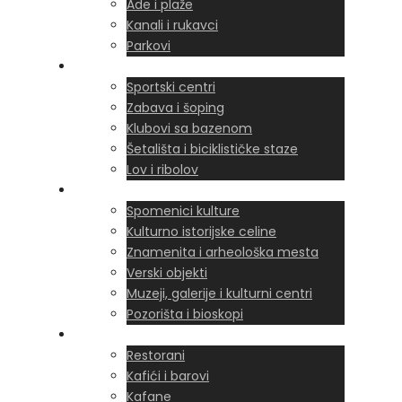
Ade i plaže
Kanali i rukavci
Parkovi
Sport i zabava
Sportski centri
Zabava i šoping
Klubovi sa bazenom
Šetališta i biciklističke staze
Lov i ribolov
Istorija i kultura
Spomenici kulture
Kulturno istorijske celine
Znamenita i arheološka mesta
Verski objekti
Muzeji, galerije i kulturni centri
Pozorišta i bioskopi
Ugostiteljstvo
Restorani
Kafići i barovi
Kafane