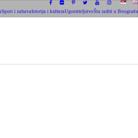
a
Sport i zabava
Istorija i kultura
Ugostiteljstvo
Šta raditi u Beogradu