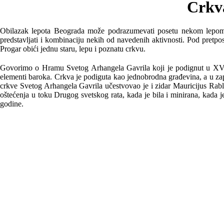
Crkv
Obilazak lepota Beograda može podrazumevati posetu nekom lepom izle
predstavljati i kombinaciju nekih od navedenih aktivnosti. Pod pretp
Progar obići jednu staru, lepu i poznatu crkvu.
Govorimo o Hramu Svetog Arhangela Gavrila koji je podignut u XVIII 
elementi baroka. Crkva je podiguta kao jednobrodna građevina, a u zapa
crkve Svetog Arhangela Gavrila učestvovao je i zidar Mauricijus Rab
oštećenja u toku Drugog svetskog rata, kada je bila i minirana, kada 
godine.