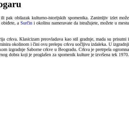
ogaru
i pak obilazak kulturno-istorijskih spomenika. Zanimljiv izlet može
 obiđete, a
Surčin
i okolinu nameravate da istražujete, možete u mest
a crkva. Klasicizam preovladava kao stil gradnje, mada su prisutni i
inira okolinom i čini ovu prelepu crkvu uočljivu izdaleka. U izgradnji
likom izgradnje Saborne crkve u Beogradu. Crkva je pretrpela ogromna
rnog dobra koji je proglašen za spomenik kulture je izvršena tek 1970.