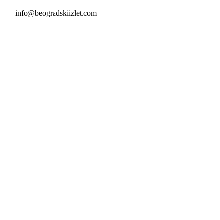
info@beogradskiizlet.com
Politika privatnosti
Politika kolačića