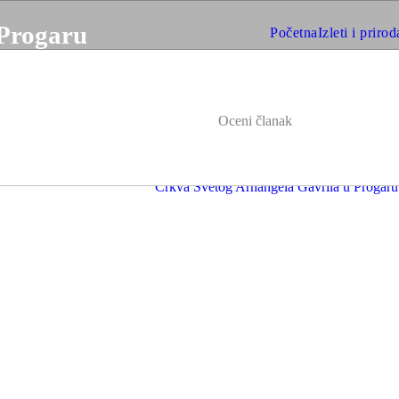
 Progaru
Početna
Izleti i prirod
Oceni članak