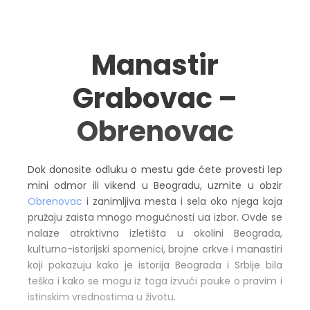
Manastir
Grabovac –
Obrenovac
Dok donosite odluku o mestu gde ćete provesti lep
mini odmor ili vikend u Beogradu, uzmite u obzir
Obrenovac
i zanimljiva mesta i sela oko njega koja
pružaju zaista mnogo mogućnosti ua izbor. Ovde se
nalaze atraktivna izletišta u okolini Beograda,
kulturno-istorijski spomenici, brojne crkve i manastiri
koji pokazuju kako je istorija Beograda i Srbije bila
teška i kako se mogu iz toga izvući pouke o pravim i
istinskim vrednostima u životu.