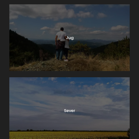
Jug
Kada krenete ka istoku Beograda Višnjičkom ulicom,
videćete da je u pitanju put koji ne vodi ka
egzotičnim destinacajama grada. Naprotiv. Put se
završava uličicama koje se kao delte velikih reka
Sever
ulivaju u poljopivredne površine grada gde se ne
primećuje skoro nikakva aktivnost. Upravo ovde, u
ovom delu Beograda, kada pomislite da ste se