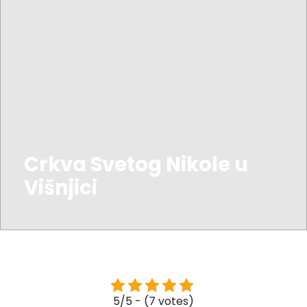
Crkva Svetog Nikole u
Višnjici
5/5 - (7 votes)