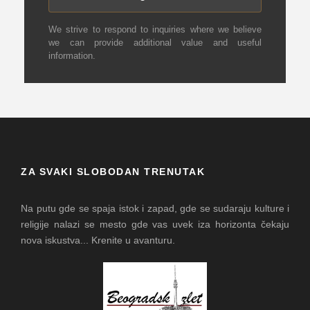
We strive to respond to inquiries where we believe
we can provide additional value and useful
information.
ZA SVAKI SLOBODAN TRENUTAK
Na putu gde se spaja istok i zapad, gde se sudaraju kulture i
religije nalazi se mesto gde vas uvek iza horizonta čekaju
nova iskustva... Krenite u avanturu.