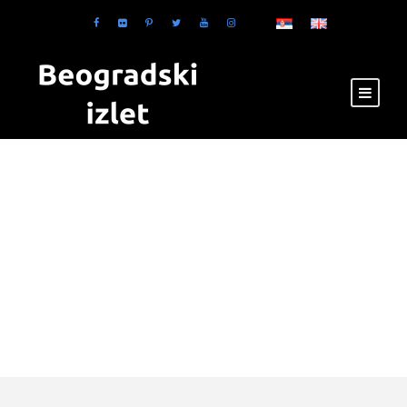
Tag
vikend u
Beogradu