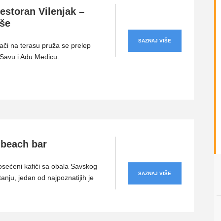
estoran Vilenjak –
še
SAZNAJ VIŠE
ači na terasu pruža se prelep
Savu i Adu Međicu.
 beach bar
sećeni kafići sa obala Savskog
SAZNAJ VIŠE
tanju, jedan od najpoznatijih je