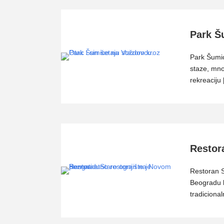
Park Š
Park Šumi
staze, mno
rekreaciju
Restor
Restoran 
Beogradu k
tradicional