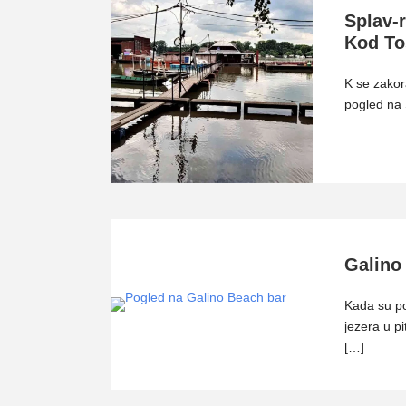
Splav-r
Kod To
K se zakor
pogled na 
Galino
Kada su po
jezera u pi
[…]