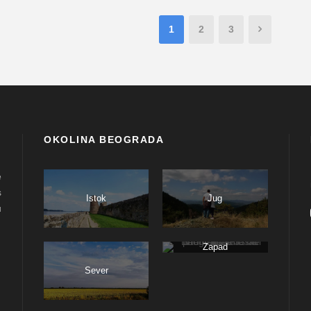
1
2
3
OKOLINA BEOGRADA
e
s
Istok
Jug
u
Zapad
Sever