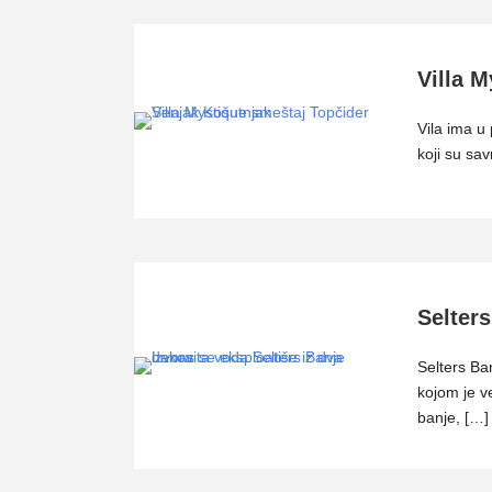
Villa M
Vila ima u
koji su sa
Selters
Selters Ba
kojom je v
banje, […]