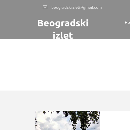
beogradskiizlet@gmail.com
Po
Tag
šetališta