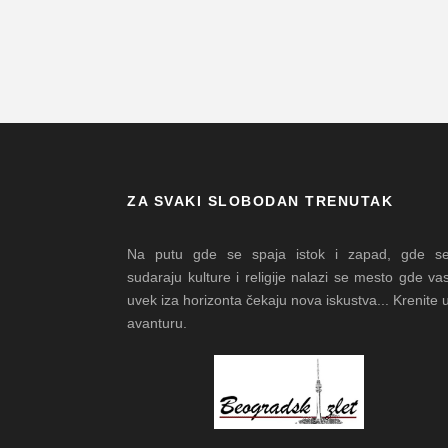
ZA SVAKI SLOBODAN TRENUTAK
Na putu gde se spaja istok i zapad, gde s
sudaraju kulture i religije nalazi se mesto gde va
uvek iza horizonta čekaju nova iskustva... Krenite 
avanturu.