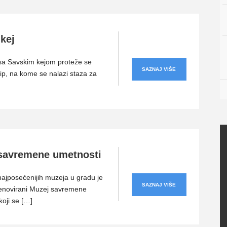
kej
sa Savskim kejom proteže se
SAZNAJ VIŠE
ip, na kome se nalazi staza za
savremene umetnosti
ajposećenijih muzeja u gradu je
SAZNAJ VIŠE
enovirani Muzej savremene
koji se […]