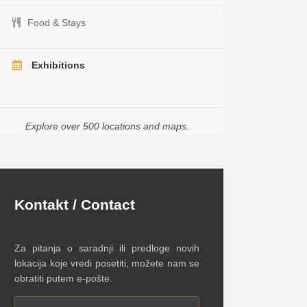
Food & Stays
Exhibitions
Explore over 500 locations and maps.
Kontakt / Contact
Za pitanja o saradnji ili predloge novih
lokacija koje vredi posetiti, možete nam se
obratiti putem e-pošte.