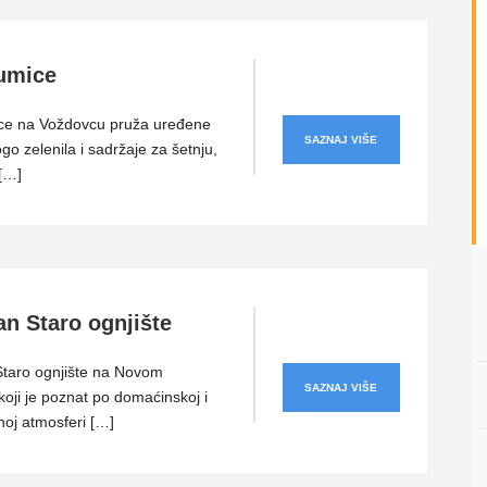
umice
ce na Voždovcu pruža uređene
SAZNAJ VIŠE
go zelenila i sadržaje za šetnju,
 […]
an Staro ognjište
Staro ognjište na Novom
SAZNAJ VIŠE
oji je poznat po domaćinskoj i
noj atmosferi […]