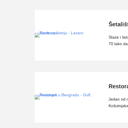
Šetali
Staze i šet
70 tako da
Restor
Jedan od n
Košutnjaka,