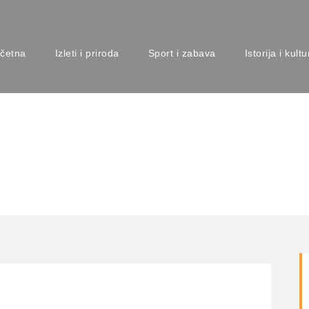
četna
Izleti i priroda
Sport i zabava
Istorija i kultu