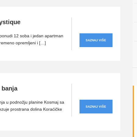
ystique
 ponudi 12 soba i jedan apartman
SAZNAJ VIŠE
vremeno opremljeni i […]
 banja
nja u podnožju planine Kosmaj sa
SAZNAJ VIŠE
ezuje prostrana dolina Koraćičke