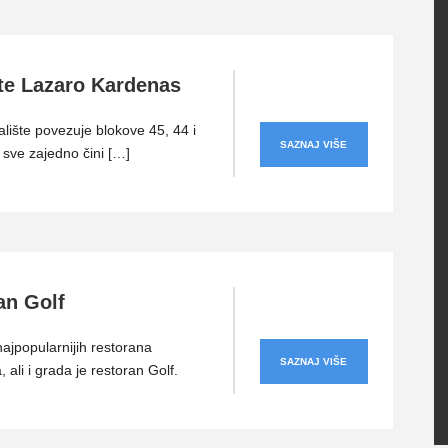
šte Lazaro Kardenas
alište povezuje blokove 45, 44 i
SAZNAJ VIŠE
 sve zajedno čini […]
an Golf
ajpopularnijih restorana
SAZNAJ VIŠE
 ali i grada je restoran Golf.