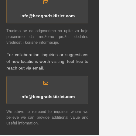
info@beogradskiizlet.com
Trudimo se da odgovorimo na upite za koje
procenimo da možemo pružiti dodatnu
vrednost i korisne informacije.
For collaboration inquiries or suggestions
of new locations worth visiting, feel free to
reach out via email.
info@beogradskiizlet.com
We strive to respond to inquiries where we
believe we can provide additional value and
useful information.