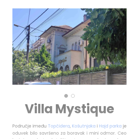
Villa Mystique
Područje imeđu
Topčidera
,
Košutnjaka
i
Hajd parka
je
oduvek bilo savršeno za boravak i mini odmor. Ceo