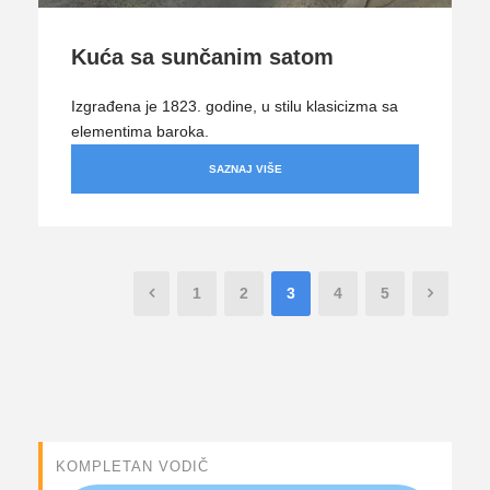
Kuća sa sunčanim satom
Izgrađena je 1823. godine, u stilu klasicizma sa
elementima baroka.
SAZNAJ VIŠE
1
2
3
4
5
KOMPLETAN VODIČ