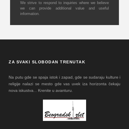
We strive to respond to inquiries where we believe
we can provide additional value and useful
information.
ZA SVAKI SLOBODAN TRENUTAK
Na putu gde se spaja istok i zapad, gde se sudaraju kulture i
religije nalazi se mesto gde vas uvek iza horizonta čekaju
nova iskustva... Krenite u avanturu.