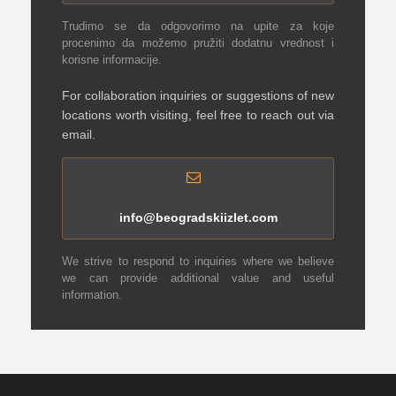
Trudimo se da odgovorimo na upite za koje
procenimo da možemo pružiti dodatnu vrednost i
korisne informacije.
For collaboration inquiries or suggestions of new
locations worth visiting, feel free to reach out via
email.
info@beogradskiizlet.com
We strive to respond to inquiries where we believe
we can provide additional value and useful
information.