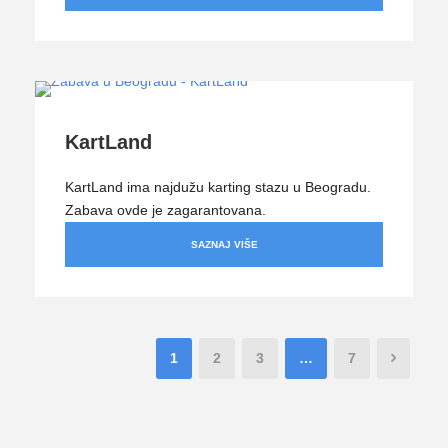
KartLand
KartLand ima najdužu karting stazu u Beogradu.
Zabava ovde je zagarantovana.
SAZNAJ VIŠE
1
2
3
…
7