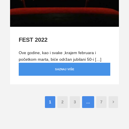
FEST 2022
Ove godine, kao i svake ,krajem februara i
početkom marta, biće održan jubilani 50-i […]
SAZNAJ VIŠE
1
2
3
…
7