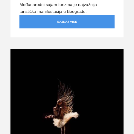
Međunarodni sajam turizma je najvažnija
turistička manifestacija u Beogradu.
SAZNAJ VIŠE