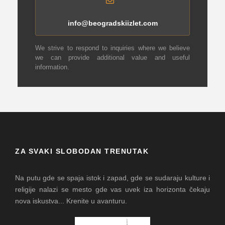
info@beogradskiizlet.com
We strive to respond to inquiries where we believe
we can provide additional value and useful
information.
ZA SVAKI SLOBODAN TRENUTAK
Na putu gde se spaja istok i zapad, gde se sudaraju kulture i
religije nalazi se mesto gde vas uvek iza horizonta čekaju
nova iskustva... Krenite u avanturu.