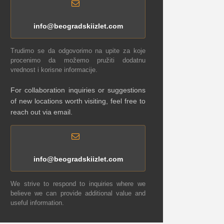
info@beogradskiizlet.com
Trudimo se da odgovorimo na upite za koje
procenimo da možemo pružiti dodatnu
vrednost i korisne informacije.
For collaboration inquiries or suggestions
of new locations worth visiting, feel free to
reach out via email.
info@beogradskiizlet.com
We strive to respond to inquiries where we
believe we can provide additional value and
useful information.