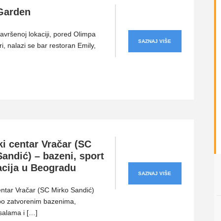
Garden
avršenoj lokaciji, pored Olimpa
SAZNAJ VIŠE
i, nalazi se bar restoran Emily,
ki centar Vračar (SC
andić) – bazeni, sport
acija u Beogradu
SAZNAJ VIŠE
entar Vračar (SC Mirko Sandić)
po zatvorenim bazenima,
salama i […]