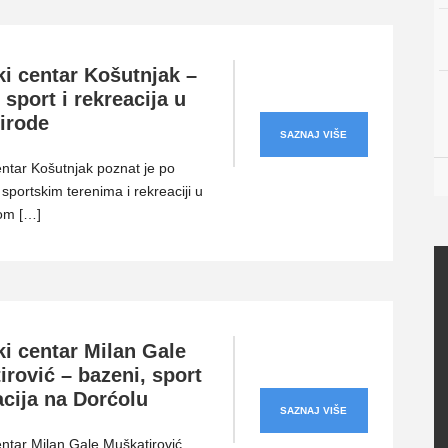
ki centar Košutnjak –
 sport i rekreacija u
rirode
SAZNAJ VIŠE
entar Košutnjak poznat je po
sportskim terenima i rekreaciji u
kom […]
ki centar Milan Gale
rović – bazeni, sport
acija na Dorćolu
SAZNAJ VIŠE
entar Milan Gale Muškatirović