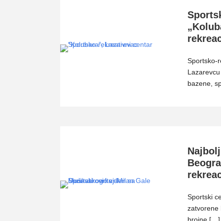
Sportsk
„Koluba
rekrea
Sportsko-r
Lazarevcu 
bazene, sp
Najbolj
Beograd
rekreac
Sportski c
zatvorene 
brojne […]