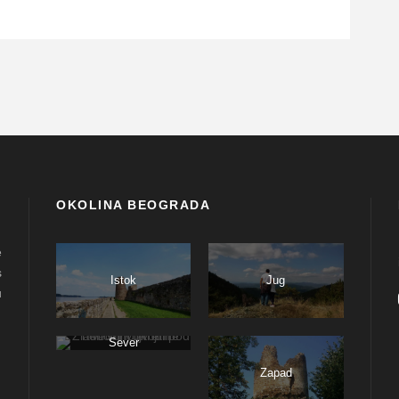
OKOLINA BEOGRADA
e
s
Istok
Jug
u
Sever
Zapad