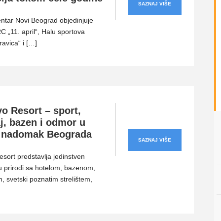
SAZNAJ VIŠE
entar Novi Beograd objedinjuje
 „11. april“, Halu sportova
avica“ i […]
o Resort – sport,
j, bazen i odmor u
i nadomak Beograda
SAZNAJ VIŠE
esort predstavlja jedinstven
 prirodi sa hotelom, bazenom,
, svetski poznatim strelištem,