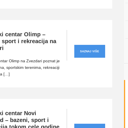
ki centar Olimp –
 sport i rekreacija na
ri
SAZNAJ VIŠE
entar Olimp na Zvezdari poznat je
a, sportskim terenima, rekreaciji
ma […]
ki centar Novi
 – bazeni, sport i
cija tokom cele godine