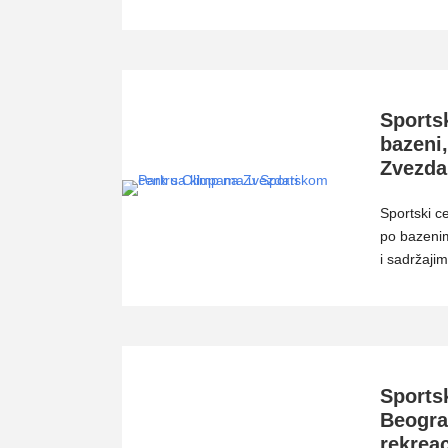
Sports
bazeni,
Zvezda
Sportski c
po bazenim
i sadržaji
Sports
Beograd
rekrea