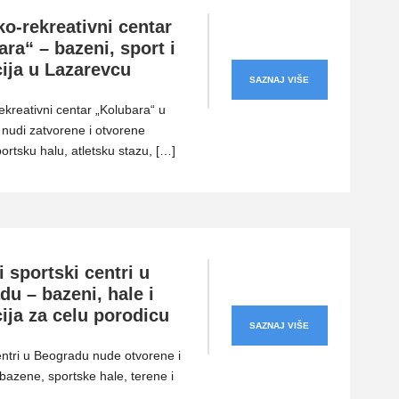
o-rekreativni centar
ra“ – bazeni, sport i
cija u Lazarevcu
SAZNAJ VIŠE
ekreativni centar „Kolubara“ u
nudi zatvorene i otvorene
ortsku halu, atletsku stazu, […]
i sportski centri u
u – bazeni, hale i
ija za celu porodicu
SAZNAJ VIŠE
entri u Beogradu nude otvorene i
bazene, sportske hale, terene i