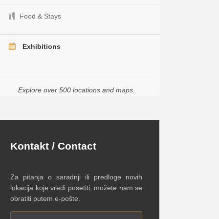
Food & Stays
Exhibitions
Explore over 500 locations and maps.
Kontakt / Contact
Za pitanja o saradnji ili predloge novih
lokacija koje vredi posetiti, možete nam se
obratiti putem e-pošte.