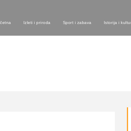
četna
Izleti i priroda
Sport i zabava
Istorija i kultu