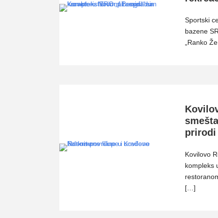
Sportski c
bazene SRC
„Ranko Žer
Kovilov
smešta
prirod
Kovilovo R
kompleks u
restoranom
[…]