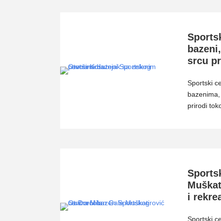
Sports
bazeni,
srcu p
Sportski c
bazenima, 
prirodi to
Sports
Muškati
i rekre
Sportski c