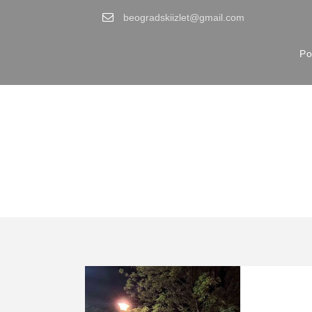
beogradskiizlet@gmail.com
Po
Tag
sportski centar