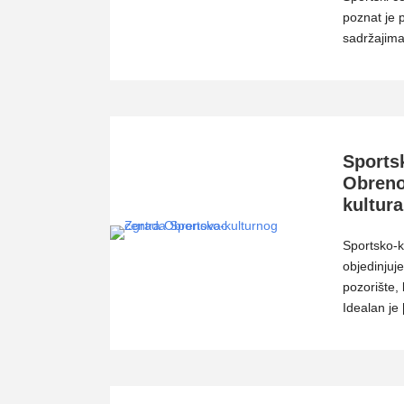
poznat je 
sadržajima 
Sportsk
Obreno
kultura
Sportsko-k
objedinjuj
pozorište, 
Idealan je