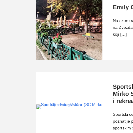
Emily 
Na skoro s
na Zvezdar
koji […]
Sports
Mirko S
i rekre
Sportski c
poznat je 
sportskim 