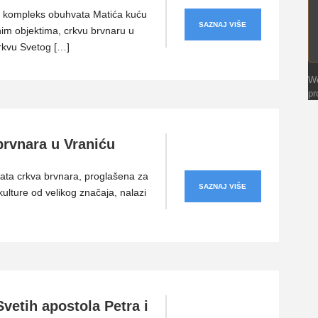
 kompleks obuhvata Matića kuću
SAZNAJ VIŠE
m objektima, crkvu brvnaru u
rkvu Svetog […]
We
pr
brvnara u Vraniću
ta crkva brvnara, proglašena za
SAZNAJ VIŠE
ulture od velikog značaja, nalazi
vetih apostola Petra i