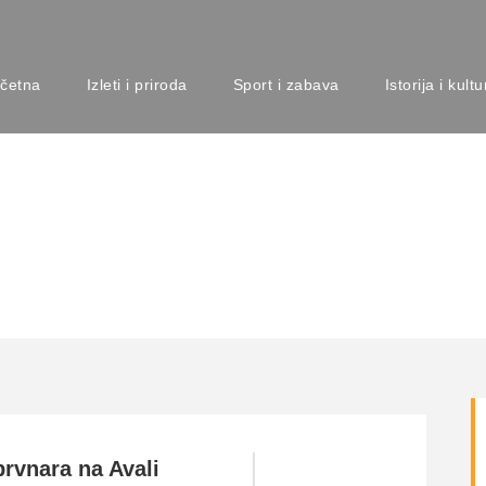
četna
Izleti i priroda
Sport i zabava
Istorija i kultu
brvnara na Avali