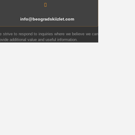
info@beogradskiizlet.com
 strive to respond to inquiries where we believe we can
ovide additional value and useful information.