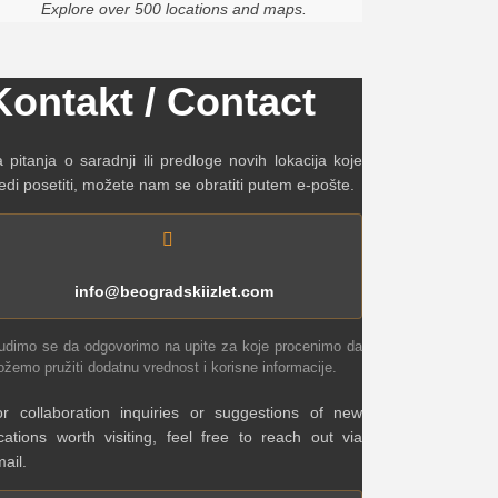
Explore over 500 locations and maps.
Kontakt / Contact
 pitanja o saradnji ili predloge novih lokacija koje
edi posetiti, možete nam se obratiti putem e-pošte.
info@beogradskiizlet.com
udimo se da odgovorimo na upite za koje procenimo da
žemo pružiti dodatnu vrednost i korisne informacije.
r collaboration inquiries or suggestions of new
cations worth visiting, feel free to reach out via
ail.