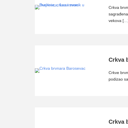
Crkva brvn
sagrađena 
vekova […
Crkva 
Crkve brvna
podizao s
Crkva 