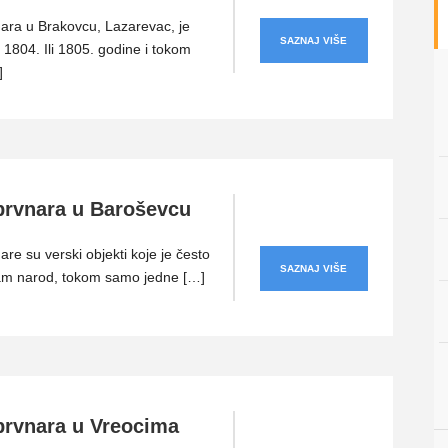
ara u Brakovcu, Lazarevac, je
SAZNAJ VIŠE
1804. Ili 1805. godine i tokom
]
brvnara u Baroševcu
re su verski objekti koje je često
SAZNAJ VIŠE
am narod, tokom samo jedne […]
brvnara u Vreocima