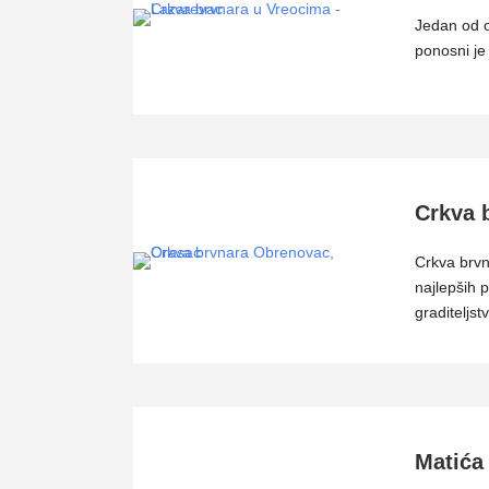
Jedan od o
ponosni je
Crkva 
Crkva brvn
najlepših 
graditeljst
Matića