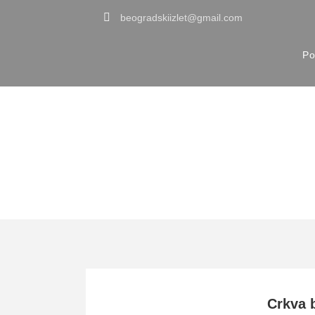
beogradskiizlet@gmail.com
Po
Tag
crkve brvnare
Crkva 