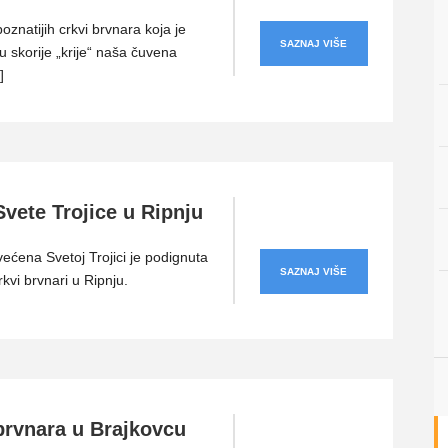
oznatijih crkvi brvnara koja je
SAZNAJ VIŠE
u skorije „krije“ naša čuvena
]
vete Trojice u Ripnju
ećena Svetoj Trojici je podignuta
SAZNAJ VIŠE
rkvi brvnari u Ripnju.
brvnara u Brajkovcu