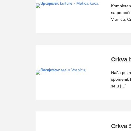
Kompletan
sa pomoćni
Vraniću, C
Crkva 
Naša pozna
spomenik k
se u […]
Crkva S