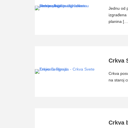
Jednu od p
izgrađena 
planina […
Crkva S
Crkva posv
na staroj c
Crkva 