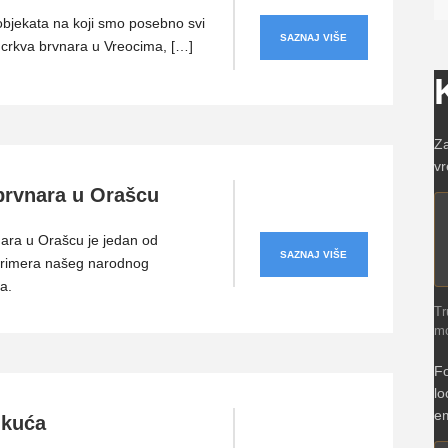
bjekata na koji smo posebno svi
SAZNAJ VIŠE
 crkva brvnara u Vreocima, […]
Za
vr
brvnara u Orašcu
ara u Orašcu je jedan od
SAZNAJ VIŠE
primera našeg narodnog
va.
Tr
mo
Fo
lo
em
 kuća