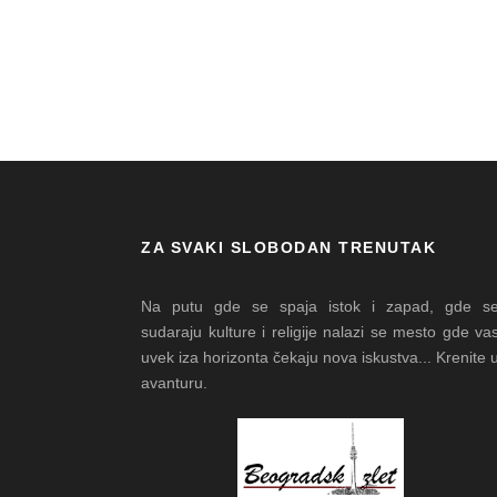
ZVEZDARA
ZA SVAKI SLOBODAN TRENUTAK
Na putu gde se spaja istok i zapad, gde s
sudaraju kulture i religije nalazi se mesto gde va
uvek iza horizonta čekaju nova iskustva... Krenite 
avanturu.