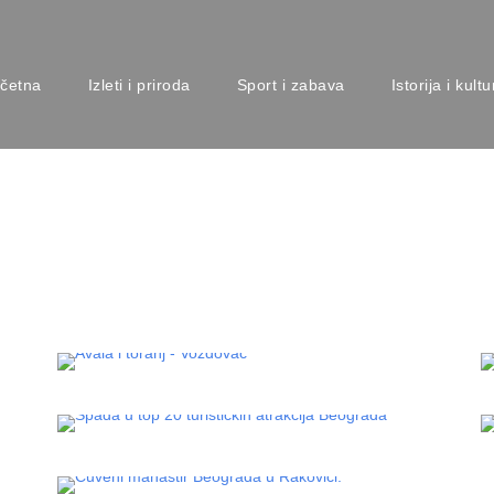
četna
Izleti i priroda
Sport i zabava
Istorija i kultu
VOŽDOVAC
VRAČAR