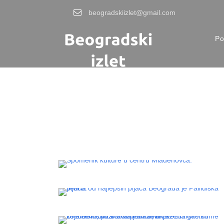
beogradskiizlet@gmail.com
Po
Sve opštine
MLADENOVAC – KOSMAJ,
JEZERA, IZLETIŠTA I SKRIVENI
BISERI ŠUMADIJE
PALILULA