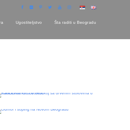
ra
Ugostiteljstvo
Šta raditi u Beogradu
GROCKA – DUNAV, VINARIJE I
NAJLEPŠI IZLETI ISTOČNO OD
BEOGRADA
NOVI BEOGRAD