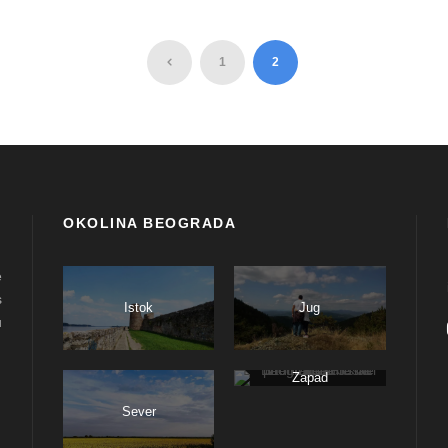
RAKOVICA
1
2
OKOLINA BEOGRADA
e
s
Istok
Jug
u
Zapad
Sever