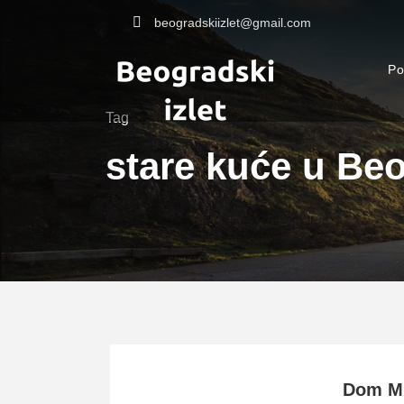
beogradskiizlet@gmail.com
Po
Tag
stare kuće u Be
Dom Mi