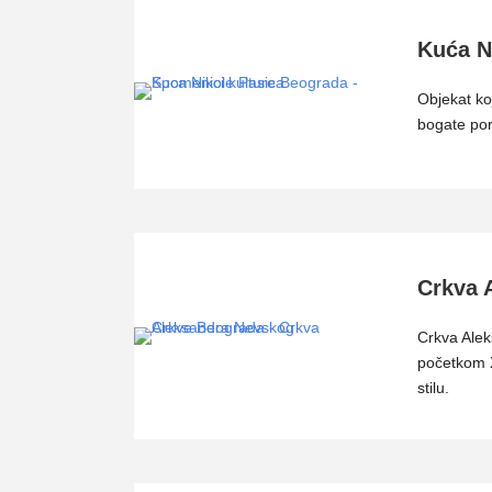
Kuća N
Objekat ko
bogate po
Crkva 
Crkva Ale
početkom X
stilu.