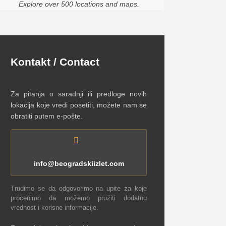
Explore over 500 locations and maps.
Kontakt / Contact
Za pitanja o saradnji ili predloge novih
lokacija koje vredi posetiti, možete nam se
obratiti putem e-pošte.
info@beogradskiizlet.com
Trudimo se da odgovorimo na upite za koje
procenimo da možemo pružiti dodatnu
vrednost i korisne informacije.