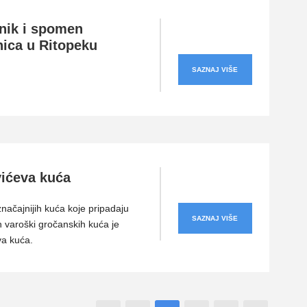
ik i spomen
nica u Ritopeku
SAZNAJ VIŠE
vićeva kuća
načajnijih kuća koje pripadaju
SAZNAJ VIŠE
ih varoški gročanskih kuća je
va kuća.