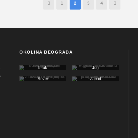
1
2
3
4
OKOLINA BEOGRADA
Istok
Jug
e
s
Sever
Zapad
u