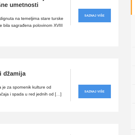
šne umetnosti
SAZNAJ VIŠE
dignuta na temeljima stare turske
je bila sagrađena polovinom XVIII
i džamija
 je za spomenik kulture od
SAZNAJ VIŠE
ačaja i spada u red jednih od […]