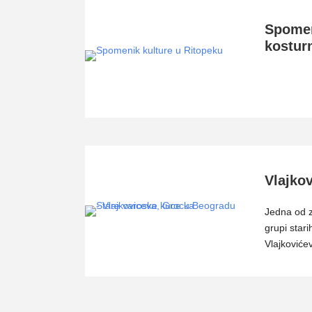
Spomen
kostur
Vlajko
Jedna od z
grupi star
Vlajkoviće