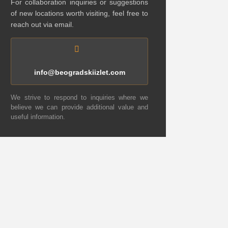
For collaboration inquiries or suggestions
of new locations worth visiting, feel free to
reach out via email.
info@beogradskiizlet.com
We strive to respond to inquiries where we
believe we can provide additional value and
useful information.