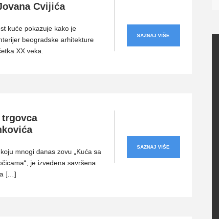
Jovana Cvijića
st kuće pokazuje kako je
SAZNAJ VIŠE
nterijer beogradske arhitekture
etka XX veka.
 trgоvca
kоvića
SAZNAJ VIŠE
 koju mnogi danas zovu „Kuća sa
očicama“, je izvedena savršena
a […]