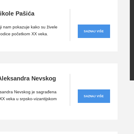
ikole Pašića
ji nam pokazuje kako su živele
SAZNAJ VIŠE
rodice početkom XX veka.
Aleksandra Nevskog
ksandra Nevskog je sagrađena
SAZNAJ VIŠE
X veka u srpsko-vizantijskom