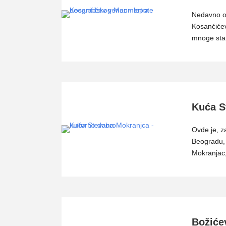
Nedavno ob
Kosanćićev
mnoge star
Kuća S
Ovde je, z
Beogradu,
Mokranjac
Božiće