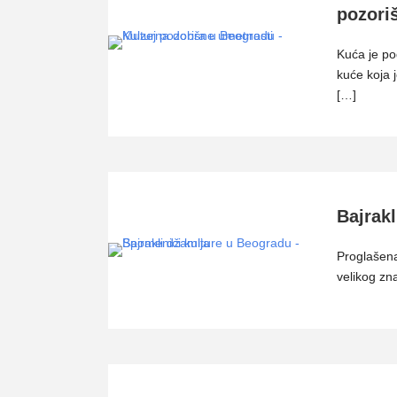
pozori
Kuća je po
kuće koja 
[…]
Bajrakl
Proglašena
velikog zn