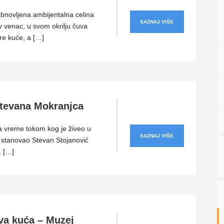
novljena ambijentalna celina
SAZNAJ VIŠE
 venac, u svom okrilju čuva
e kuće, a […]
tevana Mokranjca
a vreme tokom kog je živeo u
SAZNAJ VIŠE
 stanovao Stevan Stojanović
, […]
va kuća – Muzej