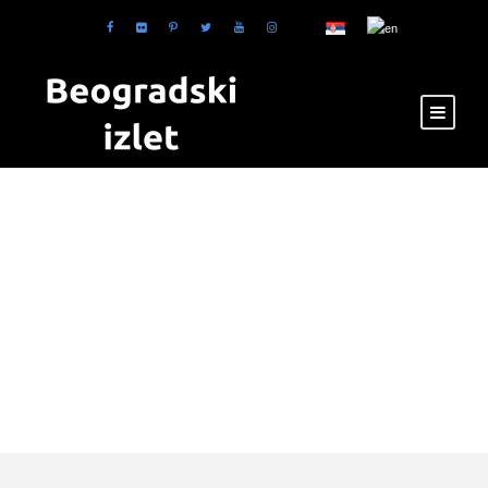
Tag
događaji u
Beogradu