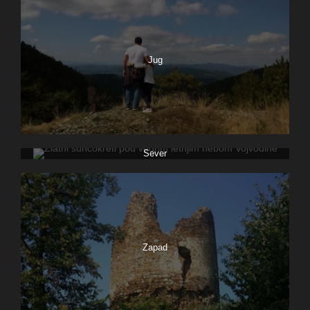
Jug
Sever
Zapad