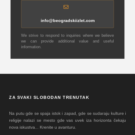
info@beogradskiizlet.com
We strive to respond to inquiries where we believe
we can provide additional value and useful
information.
ZA SVAKI SLOBODAN TRENUTAK
Na putu gde se spaja istok i zapad, gde se sudaraju kulture i
religije nalazi se mesto gde vas uvek iza horizonta čekaju
nova iskustva... Krenite u avanturu.