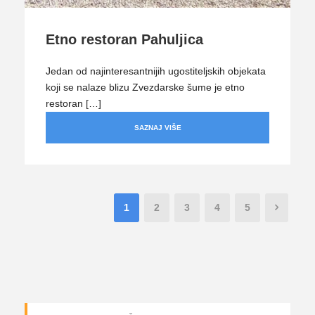
Etno restoran Pahuljica
Jedan od najinteresantnijih ugostiteljskih objekata
koji se nalaze blizu Zvezdarske šume je etno
restoran […]
SAZNAJ VIŠE
1
2
3
4
5