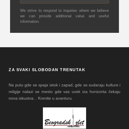
We strive to respond to inquiries where we believe
we can provide additional value and useful
information.
ZA SVAKI SLOBODAN TRENUTAK
Na putu gde se spaja istok i zapad, gde se sudaraju kulture i
religije nalazi se mesto gde vas uvek iza horizonta čekaju
nova iskustva... Krenite u avanturu.