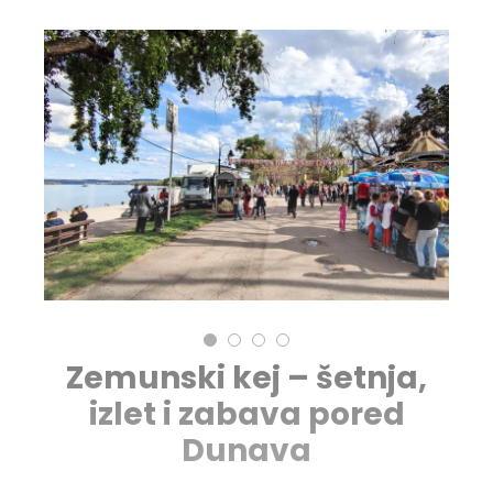
Zemunski kej – šetnja,
izlet i zabava pored
Dunava