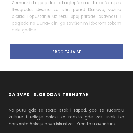
Zemunski kej je jedno od najlepših mesta za šetnju u
Beogradu, idealno za izlet pored Dunava, vožnju
bicikla i opuštanje uz reku. Spoj prirode, aktivnosti i
pogleda na Dunav čini ga savršenim izborom tokom
cele godine.
PROČITAJ VIŠE
ZA SVAKI SLOBODAN TRENUTAK
Na putu gde se spaja istok i zapad, gde se sudaraju
kulture i religije nalazi se mesto gde vas uvek iza
horizonta čekaju nova iskustva... Krenite u avanturu.