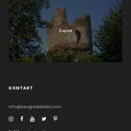
Za decu, na prostoru blizu keja, smešten je zabavni
park i dečija igraonica „Tvrđava“. Ako želite posetiti
ova mesta sa decom trebalo bi da znate da se
plaća ulaz, ali će najmlađi biti oduševljeni posetom.
Zapad
KONTAKT
info@beogradskiizlet.com