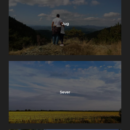
uživaće u divnom pogledu na
Dunav
, dok se uz
glavnu stazu nalaze travnate površine, a na prelazu
zasađeno je drveće koje ovo mesto čini atraktivnim
Jug
u svako doba dana i godine.
Šetajući kejom naići ćete na prodavce sladoleda,
slatkiša, a krajem leta i tokom jeseni možete probati
kukuruz i kestenje, a odmor od šetnje ili vožnje
možete napraviti duž cele staze na klupama koje su
tu postavljene. Pored šetnje po keju možete voziti
bicikl i rolere, a ako ih niste poneli možete ih tu
iznajmiti.
U letnjoj sezoni ovde saobraća turistički vozić kojim
Sever
se za kratko vreme može stići sa jednog na drugi
kraj keja, što čini vrlo lepu atrakciju kako za decu
tako i za odrasle. Na travnatim površinama mogu se
naći više mesta za sport i rekreaciju, a postoji i teren
za mali fudbal.