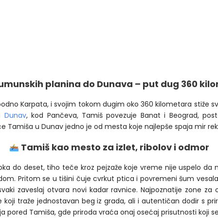
umunskih planina do Dunava – put dug 360 kil
dno Karpata, i svojim tokom dugim oko 360 kilometara stiže sve 
 u
Dunav
, kod Pančeva, Tamiš povezuje Banat i Beograd, post
šće Tamiša u Dunav jedno je od mesta koje najlepše spaja mir rek
Tamiš kao mesto za izlet, ribolov i odmor
a do deset, tiho teče kroz pejzaže koje vreme nije uspelo da nar
m. Pritom se u tišini čuje cvrkut ptica i povremeni šum vesala. T
a svaki zaveslaj otvara novi kadar ravnice. Najpoznatije zone z
e koji traže jednostavan beg iz grada, ali i autentičan dodir s 
pored Tamiša, gde priroda vraća onaj osećaj prisutnosti koji se 