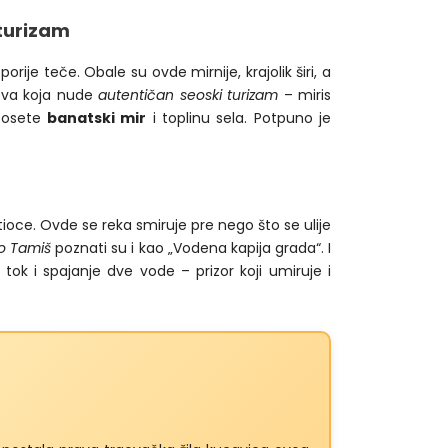
 turizam
je teče. Obale su ovde mirnije, krajolik širi, a
stva koja nude
autentičan seoski turizam
– miris
a osete
banatski mir
i toplinu sela. Potpuno je
tioce. Ovde se reka smiruje pre nego što se ulije
vo Tamiš
poznati su i kao „Vodena kapija grada“. I
ok i spajanje dve vode – prizor koji umiruje i