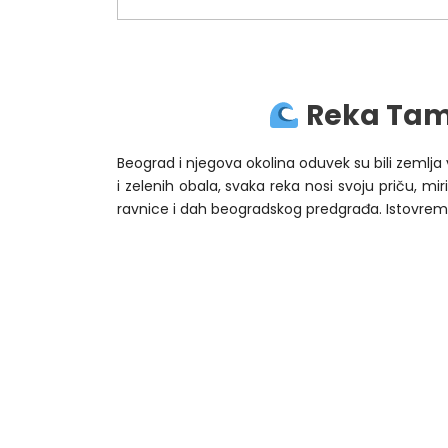
1
2
Reka Tami
Beograd i njegova okolina oduvek su bili zemlja
i zelenih obala, svaka reka nosi svoju priču, m
ravnice i dah beogradskog predgrađa. Istovremen