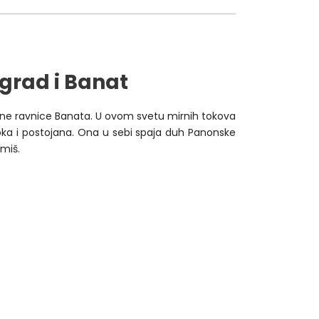
grad i Banat
rajne ravnice Banata. U ovom svetu mirnih tokova
iroka i postojana. Ona u sebi spaja duh Panonske
miš.