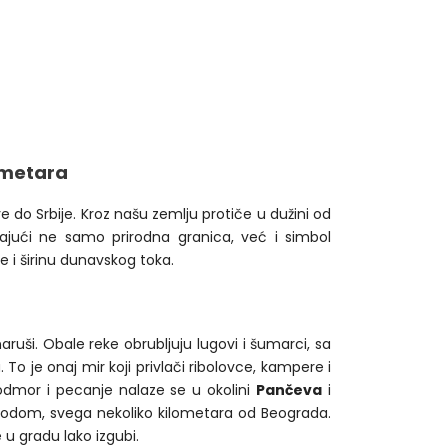
ometara
do Srbije. Kroz našu zemlju protiče u dužini od
ajući ne samo prirodna granica, već i simbol
e i širinu dunavskog toka.
uši. Obale reke obrubljuju lugovi i šumarci, sa
o je onaj mir koji privlači ribolovce, kampere i
a odmor i pecanje nalaze se u okolini
Pančeva
i
prirodom, svega nekoliko kilometara od Beograda.
u gradu lako izgubi.