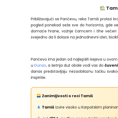
Tamiš
Približavajući se Pančevu, reka Tamiš prolazi k
pogled ponekad seže sve do horizonta, gde se
domaće hrane, vožnje čamcem i tihe večeri uz
svejedno da li dolaze na jednodnevni izlet, bicikl
Pančevo ima jedan od najlepših kejeva u ovom 
u
Dunav
, a šetnja duž obale vodi vas do
čuveni
danas predstavljaju nezaobilaznu tačku svakog
inspiriše.
Zanimljivosti o reci Tamiš
Tamiš
izvire visoko u Karpatskim planina