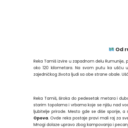
Od r
Reka Tamiš izvire u zapadnom delu Rumunije, po
oko 120 kilometara. Na svom putu ka ušću
zajedničkog života ljudi sa obe strane obale. U
Reka Tamiš, široka do pedesetak metara i dubok
starim topolama i vrbama koje se njišu nad vodo
ljubitelje prirode. Mesto gde se diše sporije, 
Opova
. Ovde reka postaje pravi mali raj za sv
Mnogi dolaze upravo zbog kampovanja i pecanja 