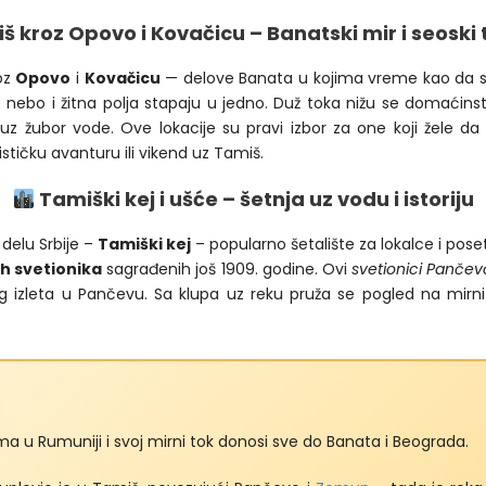
 kroz Opovo i Kovačicu – Banatski mir i seoski
roz
Opovo
i
Kovačicu
— delove Banata u kojima vreme kao da spori
 nebo i žitna polja stapaju u jedno. Duž toka nižu se domaćin
 žubor vode. Ove lokacije su pravi izbor za one koji žele d
ističku avanturu ili vikend uz Tamiš.
Tamiški kej i ušće – šetnja uz vodu i istoriju
delu Srbije –
Tamiški kej
– popularno šetalište za lokalce i pose
h svetionika
sagrađenih još 1909. godine. Ovi
svetionici Panče
 izleta u Pančevu. Sa klupa uz reku pruža se pogled na mirni t
ma u Rumuniji i svoj mirni tok donosi sve do Banata i Beograda.