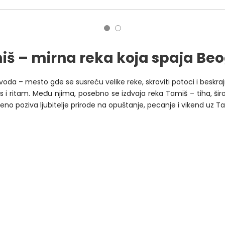
š – mirna reka koja spaja Beo
 voda – mesto gde se susreću velike reke, skroviti potoci i besk
iris i ritam. Među njima, posebno se izdvaja reka Tamiš – tiha, š
o poziva ljubitelje prirode na opuštanje, pecanje i vikend uz Ta