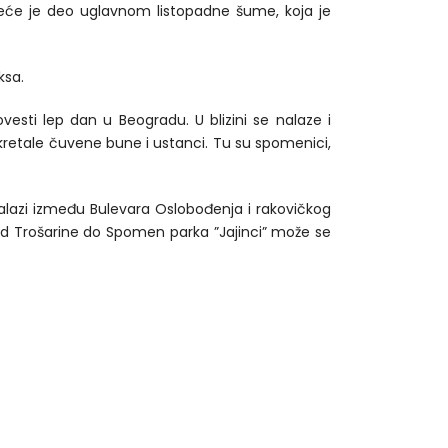
veće je deo uglavnom listopadne šume, koja je
ksa.
vesti lep dan u Beogradu. U blizini se nalaze i
okretale čuvene bune i ustanci. Tu su spomenici,
alazi između Bulevara Oslobođenja i rakovičkog
 Od Trošarine do Spomen parka ”Jajinci” može se