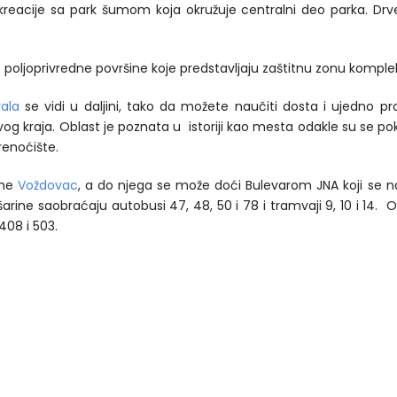
ekreacije sa park šumom koja okružuje centralni deo parka. Dr
e poljoprivredne površine koje predstavljaju zaštitnu zonu komple
ala
se vidi u daljini, tako da možete naučiti dosta i ujedno pro
vog kraja. Oblast je poznata u istoriji kao mesta odakle su se p
prenoćište.
ine
Voždovac
, a do njega se može doći Bulevarom JNA koji se n
rine saobraćaju autobusi 47, 48, 50 i 78 i tramvaji 9, 10 i 14.
408 i 503.