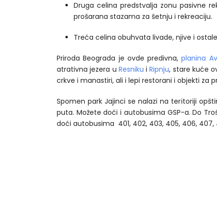
Druga celina predstvalja zonu pasivne r
prošarana stazama za šetnju i rekreaciju.
Treća celina obuhvata livade, njive i ostal
Priroda Beograda je ovde predivna,
planina Av
atrativna jezera u
Resniku
i
Ripnju
, stare kuće o
crkve i manastiri, ali i lepi restorani i objekti za 
Spomen park Jajinci se nalazi na teritoriji opšt
puta. Možete doći i autobusima GSP-a. Do Troša
doći autobusima 401, 402, 403, 405, 406, 407, 