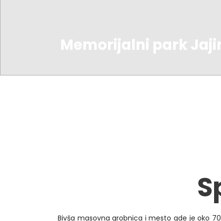
Memorijalni park Jaji
S
Bivša masovna grobnica i mesto gde je oko 70.0