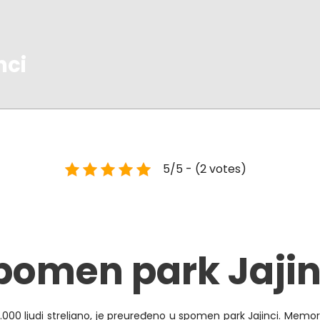
nci
5/5 - (2 votes)
pomen park Jajin
00 ljudi streljano, je preuređeno u spomen park Jajinci. Memor