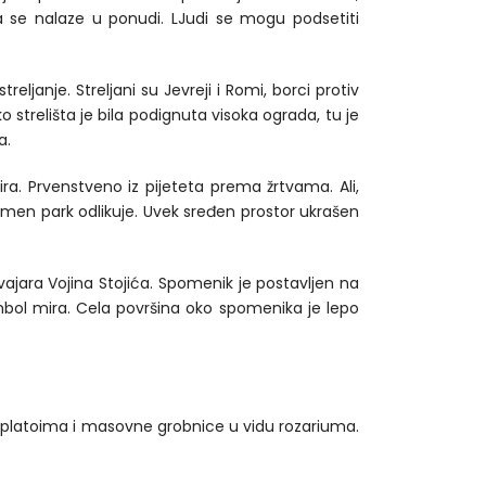
 se nalaze u ponudi. LJudi se mogu podsetiti
anje. Streljani su Jevreji i Romi, borci protiv
o strelišta je bila podignuta visoka ograda, tu je
a.
a. Prvenstveno iz pijeteta prema žrtvama. Ali,
 spomen park odlikuje. Uvek sređen prostor ukrašen
ajara Vojina Stojića. Spomenik je postavljen na
imbol mira. Cela površina oko spomenika je lepo
 platoima i masovne grobnice u vidu rozariuma.