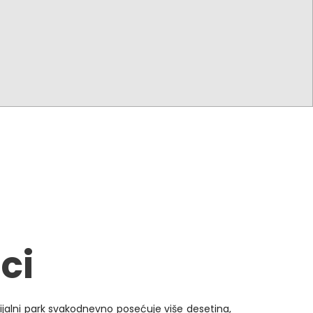
ci
ijalni park svakodnevno posećuje više desetina,