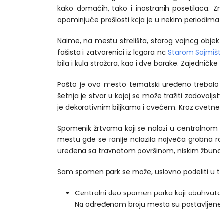
kako domaćih, tako i inostranih posetilaca.
opominjuće prošlosti koja je u nekim periodima t
Naime, na mestu strelišta, starog vojnog objek
fašista i zatvorenici iz logora na
Starom Sajmiš
bila i kula stražara, kao i dve barake. Zajedničke 
Pošto je ovo mesto tematski uređeno trebalo b
šetnja je stvar u kojoj se može tražiti zadovoljs
je dekorativnim biljkama i cvećem. Kroz cvetne
Spomenik žrtvama koji se nalazi u centralnom d
mestu gde se ranije nalazila najveća grobna ra
uređena sa travnatom površinom, niskim žbuna
Sam spomen park se može, uslovno podeliti u tri
Centralni deo spomen parka koji obuhvata
Na određenom broju mesta su postavljene 