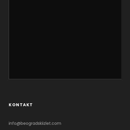
Kosančić Ivanu.
KONTAKT
Javni akvarijum i
tropikarijum
info@beogradskiizlet.com