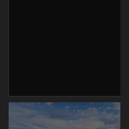
Beogradu. Vinarije, ali i jedan značajan put vina, koji
dobija sve značajnije mesto na vinarskim mapama.
On će, nesumnjivo u budućnosti, doživeti svoj
procvat kao i vinski turizam ovog podneblja.
Na sve strane možete videti bržuljke, brdašca sa
dosta livada na idealnim ekspozicijama za gajenje
vinove loze.Onda shvatate da Beogradski rejon i
Kolubarsko vinogorje pružaju jedne od najboljih
uslova za gajenje vrhunskih sorti vinove loze. Sve
zajedno omogućava pravljenje najkvalitetnijih
srpskih i evropskih vina. Upravo ovde se nalazi jedan
put vina u beogradskom rejonu, koji vinski turizam u
Beogradu i Srbiji podiže na jedan novi novo.
Kraj je savršen i za pokretanje porodičnih
gazdinstava, a tu male lokalne vinarije Beograda
nalaze svoje mesto. Mi koristim priliku da vam
predstavimo podrum Milojević iz sela Zeoke kod
Lazarevca
. Ono što sa pravom i ponosom ističu je