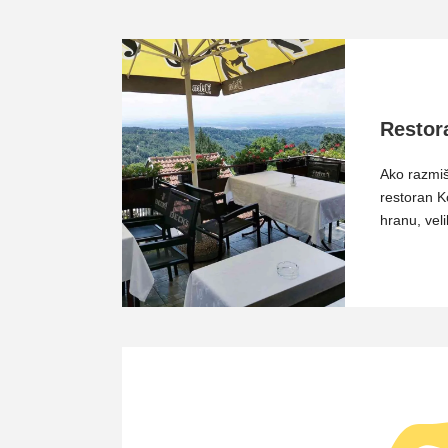
Restor
Ako razmiš
restoran K
hranu, vel