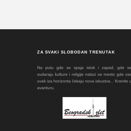
ZA SVAKI SLOBODAN TRENUTAK
Na putu gde se spaja istok i zapad, gde s
sudaraju kulture i religije nalazi se mesto gde va
uvek iza horizonta čekaju nova iskustva... Krenite 
avanturu.