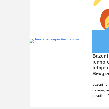
Bazeni
jedno 
letnje
Beogr
Bazeni Ten
bazena, re
površine. 