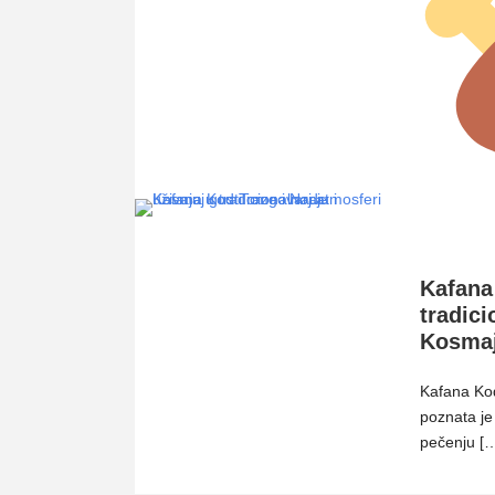
Kafana
tradici
Kosma
Kafana Ko
poznata je
pečenju [