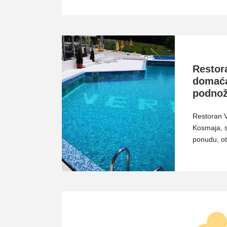
Restor
domaća
podnož
Restoran 
Kosmaja, s
ponudu, o