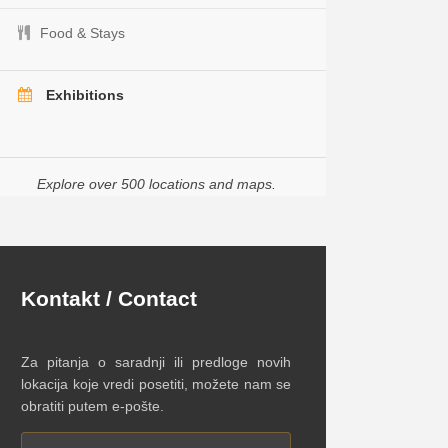
Food & Stays
Exhibitions
Explore over 500 locations and maps.
Kontakt / Contact
Za pitanja o saradnji ili predloge novih
lokacija koje vredi posetiti, možete nam se
obratiti putem e-pošte.