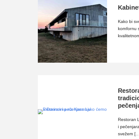
Kabine
Kako bi sv
komfornu s
kvalitetno
Restor
tradici
pečenj
Restoran L
i pečenjar
svežem […