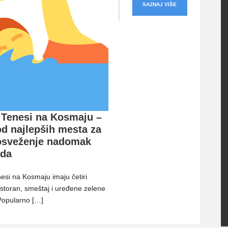
SAZNAJ VIŠE
 Tenesi na Kosmaju –
od najlepših mesta za
 osveženje nadomak
ada
esi na Kosmaju imaju četiri
storan, smeštaj i uređene zelene
Popularno […]