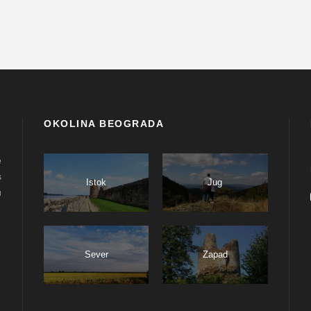
OKOLINA BEOGRADA
e
s
Istok
Jug
u
Sever
Zapad