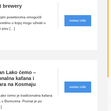
t brewery
ojim posetiocima omogućili
SAZNAJ VIŠE
redinu u kojoj mogu uživati u
m pivu […]
an Lako ćemo –
onalna kafana i
ara na Kosmaju
SAZNAJ VIŠE
ako ćemo je tradicionalna kafana
a u Đurincima. Poznat je po
]