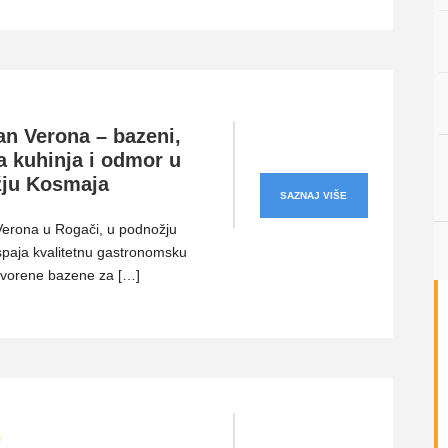
an Verona – bazeni,
 kuhinja i odmor u
ju Kosmaja
SAZNAJ VIŠE
Verona u Rogači, u podnožju
paja kvalitetnu gastronomsku
tvorene bazene za […]