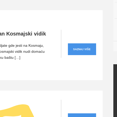
an Kosmajski vidik
ljate gde jesti na Kosmaju,
SAZNAJ VIŠE
osmajski vidik nudi domaću
iku baštu […]