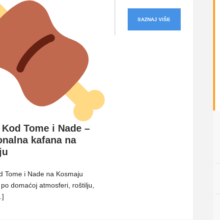
SAZNAJ VIŠE
 Kod Tome i Nade –
onalna kafana na
ju
d Tome i Nade na Kosmaju
 po domaćoj atmosferi, roštilju,
…]