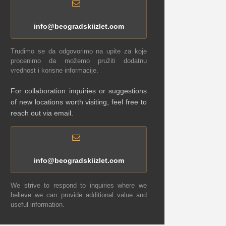
info@beogradskiizlet.com
Trudimo se da odgovorimo na upite za koje
procenimo da možemo pružiti dodatnu
vrednost i korisne informacije.
For collaboration inquiries or suggestions
of new locations worth visiting, feel free to
reach out via email.
info@beogradskiizlet.com
We strive to respond to inquiries where we
believe we can provide additional value and
useful information.