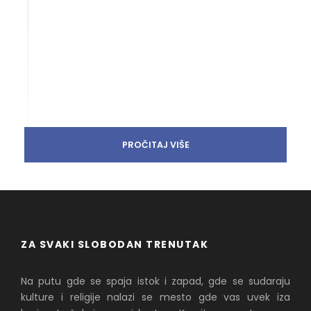
PROČITAJ VIŠE
ZA SVAKI SLOBODAN TRENUTAK
Na putu gde se spaja istok i zapad, gde se sudaraju
kulture i religije nalazi se mesto gde vas uvek iza