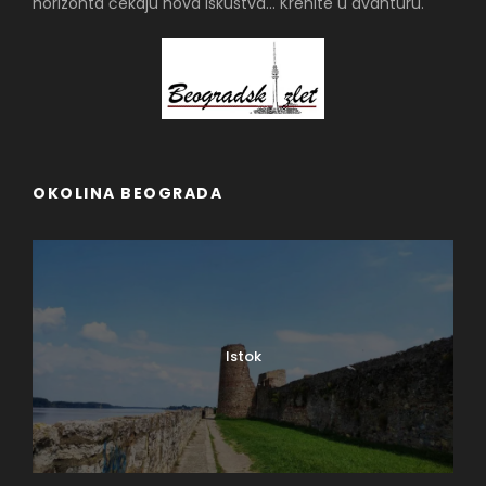
horizonta čekaju nova iskustva... Krenite u avanturu.
OKOLINA BEOGRADA
Istok