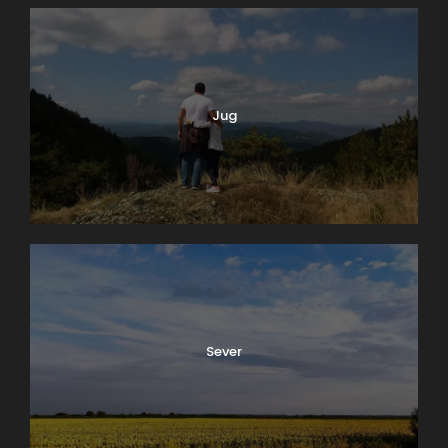
Jug
Ako u vama postoji želja da tokom sedmice ili
vikenda posetite neki od prostora koji su vezani za
istorijski važnu ličnost ili događaj, a ujedno iskoristite
priliku da pored ovoga obiđete centar grada kako bi
Sever
upotpunili lep dan, imate na raspolaganju zaista
mnogo ideja. Jedno od mesta koje zaslužuje
posebnu pažnju, a ujedno je i važno za turizam
Beograda je spomen-muzej Ive Andrića koji se nalazi