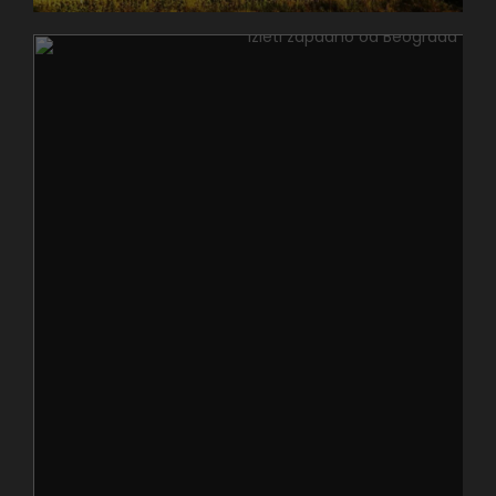
blizu
Starog
i
Novog dvora
, ali i
Zgrade Narodne
skupštine Republike Srbije
.
Muzej se nalazi u stambenoj zgradi, i stanu u kojem
je živeo od 1958. godine sa svojom suprugom
Milicom Babić. Posle njegove smrti 1975. njegov stan
postaje muzej koji je uređen kao i drugi svetski
muzeji znamenitih ličnosti. U stanu u stambenoj
zgradi na Andrićevom vencu br.8 vidi se i istorija tog
vremena, pošto su hol stana, salon i radna soba su
ostale autentične kakve su bile za njegovog života,
dok su dve spavaće sobe preuređene u izložbeni
prostor. Odmah pri ulazu, na velikoj karti možete
videti i čuti kratke priče o njegovim putovanjima u
najveće gradove tog vremena dok je obavljao
diplomatske poslove. U glavnoj izložbenoj prostoriji
možete videti hronološki njegov put književnika i
diplomate. Tu je i prostor u kome možete videti
originalno odelo u kome je primio Nobelovu nagradu,