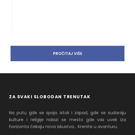
PROČITAJ VIŠE
ZA SVAKI SLOBODAN TRENUTAK
Na putu gde se spaja istok i zapad, gde se sudaraju
kulture i religije nalazi se mesto gde vas uvek iza
horizonta čekaju nova iskustva... Krenite u avanturu.