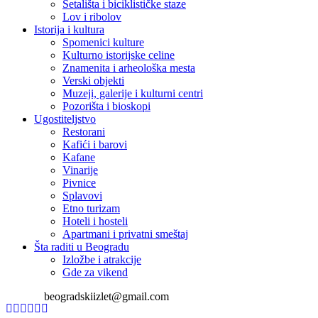
Šetališta i biciklističke staze
Lov i ribolov
Istorija i kultura
Spomenici kulture
Kulturno istorijske celine
Znamenita i arheološka mesta
Verski objekti
Muzeji, galerije i kulturni centri
Pozorišta i bioskopi
Ugostiteljstvo
Restorani
Kafići i barovi
Kafane
Vinarije
Pivnice
Splavovi
Etno turizam
Hoteli i hosteli
Apartmani i privatni smeštaj
Šta raditi u Beogradu
Izložbe i atrakcije
Gde za vikend
beogradskiizlet@gmail.com