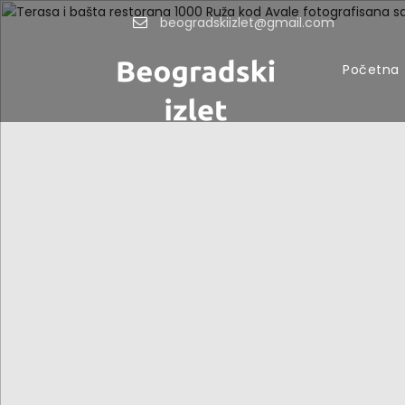
beogradskiizlet@gmail.com
Početna