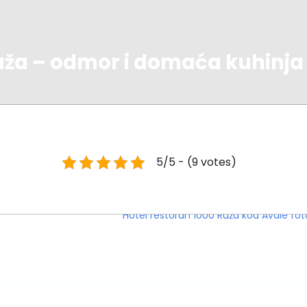
Ruža – odmor i domaća kuhinj
5/5 - (9 votes)