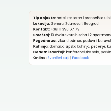
Tip objekta:
hotel, restoran i prenoćište u bli
Lokacija:
General Ždanova 1, Beograd
Kontakt:
+381 11 390 67 79
Smeštaj:
10 dvokrevetnih soba i 2 apartman
Pogodno za:
vikend odmor, poslovni boravak
Kuhinja:
domaća srpska kuhinja, pečenje, kuv
Dodatni sadržaji:
konferencijska sala, parkin
Online:
Zvanični sajt
|
Facebook