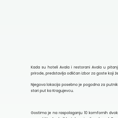
Kada su hoteli Avala i restorani Avala u pit
prirode, predstavlja odličan izbor za goste koji
Njegova lokacija posebno je pogodna za putnike
stari put ka Kragujevcu.
Gostima je na raspolaganju 10 komfornih dvo