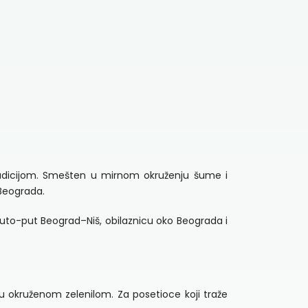
tradicijom. Smešten u mirnom okruženju šume i
 Beograda.
auto-put Beograd–Niš, obilaznicu oko Beograda i
okruženom zelenilom. Za posetioce koji traže