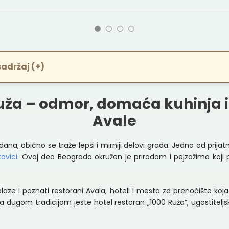
sadržaj (+)
Ruža – odmor, domaća kuhinja
Avale
na, obično se traže lepši i mirniji delovi grada. Jedno od prija
ovici
. Ovaj deo Beograda okružen je prirodom i pejzažima koji 
nalaze i poznati restorani Avala, hoteli i mesta za prenoćište 
 dugom tradicijom jeste hotel restoran „1000 Ruža“, ugostiteljs