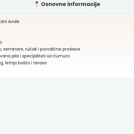
Osnovne informacije
zini Avale
a
, seminare, ručak i porodične proslave
ana jela i specijaliteti sa ćumura
g, letnja bašta i terasa