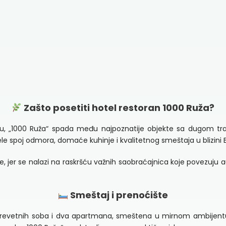
Zašto posetiti hotel restoran 1000 Ruža?
anju, „1000 Ruža“ spada među najpoznatije objekte sa dugom 
 žele spoj odmora, domaće kuhinje i kvalitetnog smeštaja u blizini
, jer se nalazi na raskršću važnih saobraćajnica koje povezuju 
Smeštaj i prenoćište
krevetnih soba i dva apartmana, smeštena u mirnom ambijentu 