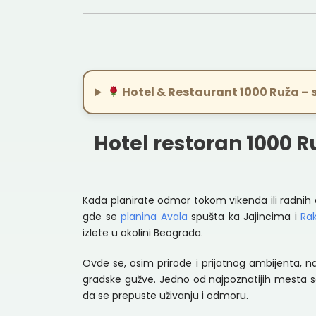
1
2
3
4
Hotel & Restaurant 1000 Ruža – 
Hotel restoran 1000 
Kada planirate odmor tokom vikenda ili radnih da
gde se
planina Avala
spušta ka Jajincima i
Rak
izlete u okolini Beograda.
Ovde se, osim prirode i prijatnog ambijenta, 
gradske gužve. Jedno od najpoznatijih mesta sa
da se prepuste uživanju i odmoru.