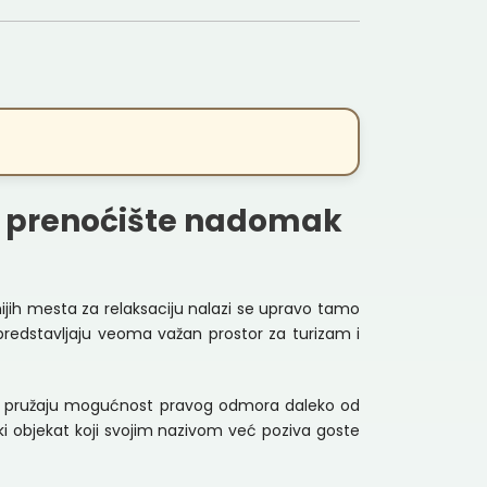
 i prenoćište nadomak
tnijih mesta za relaksaciju nalazi se upravo tamo
predstavljaju veoma važan prostor za turizam i
koja pružaju mogućnost pravog odmora daleko od
ki objekat koji svojim nazivom već poziva goste