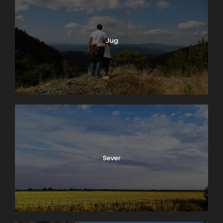
i blizina lepih mesta za razgledanje će vam pružiti
zaista jedan nov pogled na svet, tako da verujemo
da ćete se vrlo brzo vratiti ponovo u ovaj zaista
Jug
divan hotel. Više o hotelu možete videti na
zvaničnom sajtu
, a objave i novosti možete pratiti
na
Instagram stranici
.
Sever