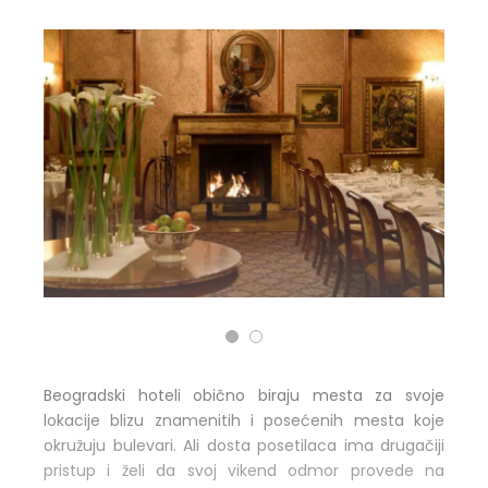
Beogradski hoteli obično biraju mesta za svoje
lokacije blizu znamenitih i posećenih mesta koje
okružuju bulevari. Ali dosta posetilaca ima drugačiji
pristup i želi da svoj vikend odmor provede na