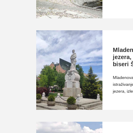
Mladen
jezera, 
biseri
Mladenovac
istraživanj
jezera, izl