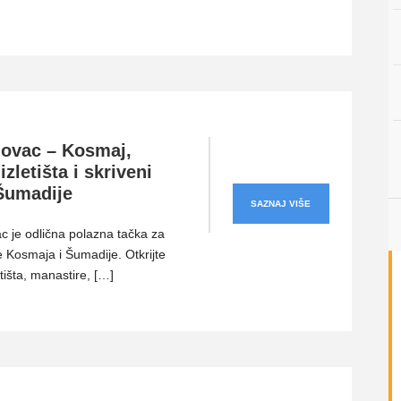
ovac – Kosmaj,
izletišta i skriveni
 Šumadije
SAZNAJ VIŠE
 je odlična polazna tačka za
e Kosmaja i Šumadije. Otkrijte
etišta, manastire, […]