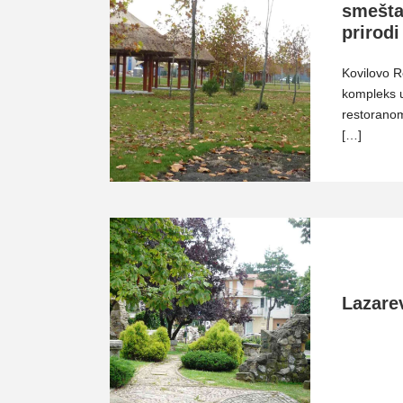
smešta
prirod
Kovilovo R
kompleks u
restoranom
[…]
Lazare