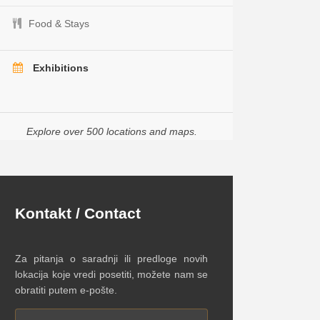
Food & Stays
Exhibitions
Explore over 500 locations and maps.
Kontakt / Contact
Za pitanja o saradnji ili predloge novih
lokacija koje vredi posetiti, možete nam se
obratiti putem e-pošte.