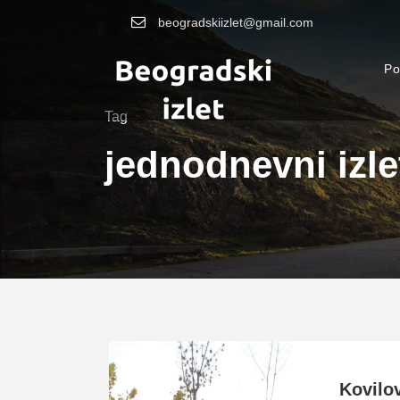
beogradskiizlet@gmail.com
Po
Tag
jednodnevni izle
Kovilov