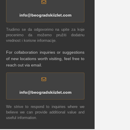
info@beogradskiizlet.com
Trudimo se da odgovorimo na upite za koje
procenimo da možemo pružiti dodatnu
vrednost i korisne informacije.
For collaboration inquiries or suggestions
of new locations worth visiting, feel free to
reach out via email.
info@beogradskiizlet.com
We strive to respond to inquiries where we
believe we can provide additional value and
useful information.