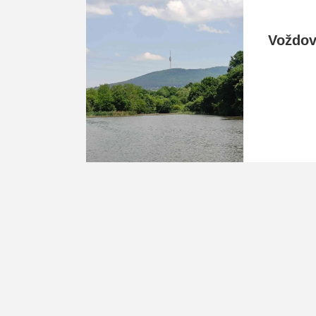
Voždo