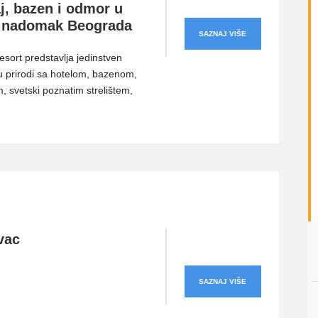
j, bazen i odmor u
i nadomak Beograda
SAZNAJ VIŠE
esort predstavlja jedinstven
 prirodi sa hotelom, bazenom,
, svetski poznatim strelištem,
vac
SAZNAJ VIŠE