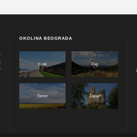
OKOLINA BEOGRADA
e
s
Istok
Jug
u
Sever
Zapad