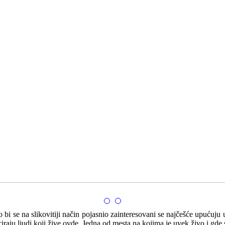
bi se na slikovitiji način pojasnio zainteresovani se najčešće upućuju
raju ljudi koji žive ovde. Jedna od mesta na kojima je uvek živo i gde