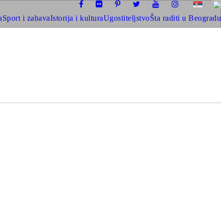
a
Sport i zabava
Istorija i kultura
Ugostiteljstvo
Šta raditi u Beogradu