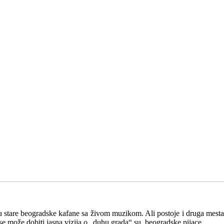
 u stare beogradske kafane sa živom muzikom. Ali postoje i druga mesta
 se može dobiti jasna vizija o „duhu grada“ su beogradske pijace.