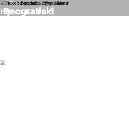
beogradskiizlet@gmail.com
Pijaca Kalenić