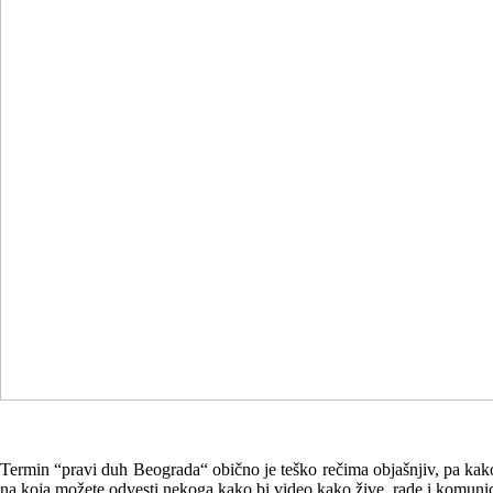
1
2
Termin “pravi duh Beograda“ obično je teško rečima objašnjiv, pa kako 
na koja možete odvesti nekoga kako bi video kako žive, rade i komunici