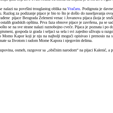
 se nalazi na površini trouglastog oblika na
Vračaru
. Podignuta je davn
 Razlog za podizanje pijace je bio to što je došlo do naseljavanja ovo
građene pijace Beograda Zeleneni venac i Jovanova pijaca (koja je sru
ostalih gradskih opština. Prva faza obnove pijace je završena, pa se sad 
što se na sve strane nalazi raznobojno cveće. Pijaca je poznata i po 
i nepismeni, gospoda iz grada i seljaci sa sela i svi zajedno uživaju u 
Momo Kapor koji je nju na najbolji mogući opisivao i prenosio na strani
znate sa životom i radom Mome Kapora i njegovim delima.
upovina, osmeh, razgovor sa „običnim narodom“ na pijaci Kalenić, a p