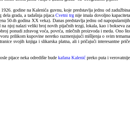
e 1926. godine na Kalenića guvnu, koje predstavlja jednu od zadužbina
g dela grada, a tadašnja pijaca
Cvetni trg
nije imala dovoljno kapaciteta
šena 50-ih godina XX veka). Danas predstavlja jednu od napopularnijih
na njoj nalazi veliki broj novih pijačnih tezgi, lokala, kao i bokseva za
dobroj ponudi zdravog voća, povrća, mlečnih proizvoda i meda. Ono što
razgovoru prilikom kupovine neretko razmenjujući mišljenja o svim temama
ce svojih knjiga i slikarska platna, ali i pričajući interesantne priče
osle pijace neka odredište bude
kafana Kalenić
preko puta i verovatnij