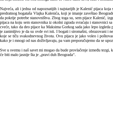
Najveća, ali i jedna od napoznatijih i najstarijih je Kalenić pijaca koja
predratnog bogataša Vlajka Kalenića, koji je imanje zaveštao Beogradu.
da pokrije potrebe stanovništva. Zbog toga su, sem pijace Kalenić, iz
pijaca na koju sem stanovnika iz okolni zgrada svraćaju i stanovnici sa 
cveće, tako da deo pijace ka Maksima Gorkog sada jako lepo izgleda po
je zanimljivo je da su ovde svi isti. I bogati i siromašni, obrazovani 
koje se tiču svakodnevnog života. Ovu pijacu je jako voleo i poštovao 
kako je i mnogi od nas doživljavaju, pa vam preporučujemo da se upo
Sve u svemu i naš savet mi mogao da bude provlačenje između tezgi, k
će biti malo jasnije šta je „pravi duh Beograda“.