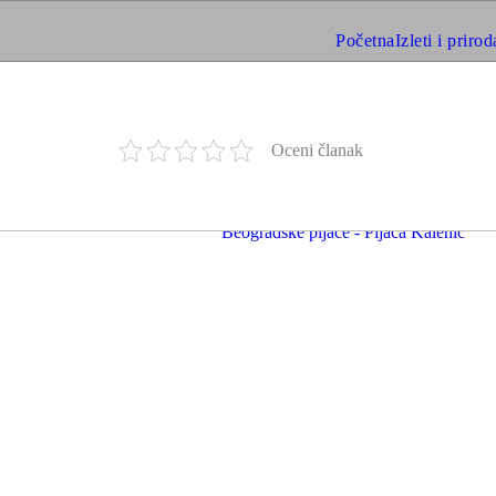
Početna
Izleti i prirod
Oceni članak