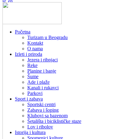
Početna
Turizam u Beogradu
Kontakt
O nama
Izleti i priroda
Jezera i ribnjaci
Reke
Planine i banje
Šume
Ade i plaže
Kanali i rukavci
Parkovi
Sport i zabava
Sportski centri
Zabava i šoping
Klubovi sa bazenom
Šetališta i biciklističke staze
Lov i ribolov
Istorija i kultura
Spomenici kulture