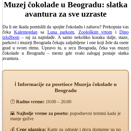
Muzej čokolade u Beogradu: slatka
avantura za sve uzraste
Da li ste ikada pomislili da spojite čokoladu i zabavu? Prekoputa vas
čeka
Kalemegdan
sa
Luna parkom
,
Zoološkim vrtom
i
Dino
izložbom
– raj za najmlađe. A samo nekoliko koraka dalje, staze,
parkovi i muzeji Beograda čekaju zaljubljene i one koji žele da osete
grad u svom ritmu. Upravo tu, u srcu Beograda, čeka vas muzej
čokolade u Beogradu – mesto gde svaki zalogaj postaje slatka
avantura.
ℹ️ Informacije za posetioce Muzeja čokolade u
Beogradu
🕐
Radno vreme:
10:00 – 20:00
🌇
Najbolje vreme za posetu:
popodnevni termini kada je
manje gužve
💰
Cene ulaznica:
Karte za odrasle i decu dostupne su po