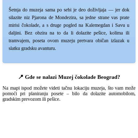
Šetnja do muzeja sama po sebi je deo doživljaja — jer dok
silazite niz Pjarona de Mondezira, sa jedne strane vas prate
mirisi čokolade, a s druge pogled na Kalemegdan i Savu u
daljini. Bez obzira na to da li dolazite pešice, kolima ili
tramvajem, poseta ovom muzeju pretvara običan izlazak u
slatku gradsku avanturu.
📍 Gde se nalazi Muzej čokolade Beograd?
Na mapi ispod možete videti tačnu lokaciju muzeja, što vam može
pomoći pri planiranju posete – bilo da dolazite automobilom,
gradskim prevozom ili pešice.