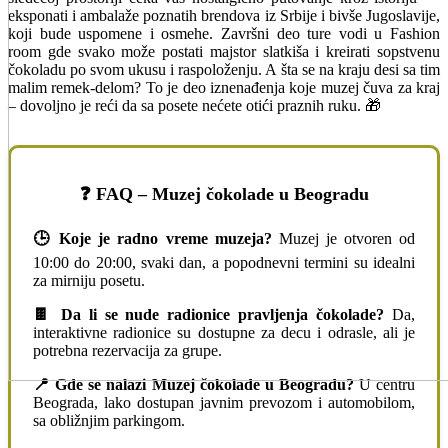
eksponati i ambalaže poznatih brendova iz Srbije i bivše Jugoslavije,
koji bude uspomene i osmehe. Završni deo ture vodi u Fashion
room gde svako može postati majstor slatkiša i kreirati sopstvenu
čokoladu po svom ukusu i raspoloženju. A šta se na kraju desi sa tim
malim remek-delom? To je deo iznenađenja koje muzej čuva za kraj
– dovoljno je reći da sa posete nećete otići praznih ruku. 🎁
❓ FAQ – Muzej čokolade u Beogradu
🕒 Koje je radno vreme muzeja?
Muzej je otvoren od
10:00 do 20:00, svaki dan, a popodnevni termini su idealni
za mirniju posetu.
🍫 Da li se nude radionice pravljenja čokolade?
Da,
interaktivne radionice su dostupne za decu i odrasle, ali je
potrebna rezervacija za grupe.
📍 Gde se nalazi Muzej čokolade u Beogradu?
U centru
Beograda, lako dostupan javnim prevozom i automobilom,
sa obližnjim parkingom.