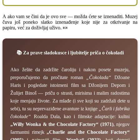
A ako vam se čini da je ovo sve — možda ćete se iznenaditi. Muzej
čuva još poneko slatko iznenađenje koje nije za otkrivanje na
papiru, već za doživljaj uživo. 🍬
📚 Za prave sladokusce i ljubitelje priča o čokoladi
Ako želite da zadržite čaroliju i nakon posete muzeju,
preporučujemo da pročitate roman
„Čokolada“
Džoane
Haris i pogledate istoimeni film sa Džonijem Depom i
Žulijet Binoš — priču o strasti, mirisima i malim radostima
koje menjaju živote. Za mlađe (i sve koji su zadržali dete u
sebi), tu su neprevaziđene avanture iz knjige
„Čarli i fabrika
čokolade“
Roalda Dala, kao i filmske adaptacije: kultni
„Willy Wonka & the Chocolate Factory“ (1971)
, njegov
šarmantni rimejk
„Charlie and the Chocolate Factory“
(2005)
i najnoviji film
„Wonka“ (2023)
, koji donosi