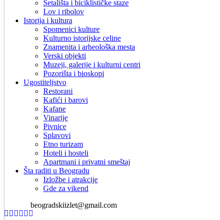
Šetališta i biciklističke staze
Lov i ribolov
Istorija i kultura
Spomenici kulture
Kulturno istorijske celine
Znamenita i arheološka mesta
Verski objekti
Muzeji, galerije i kulturni centri
Pozorišta i bioskopi
Ugostiteljstvo
Restorani
Kafići i barovi
Kafane
Vinarije
Pivnice
Splavovi
Etno turizam
Hoteli i hosteli
Apartmani i privatni smeštaj
Šta raditi u Beogradu
Izložbe i atrakcije
Gde za vikend
beogradskiizlet@gmail.com