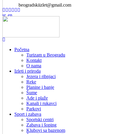
beogradskiizlet@gmail.com
Početna
Turizam u Beogradu
Kontakt
O nama
Izleti i priroda
Jezera i ribnjaci
Reke
Planine i banje
Šume
Ade i plaže
Kanali i rukavci
Parkovi
Sport i zabava
Sportski centri
Zabava i šoping
Klubovi sa bazenom