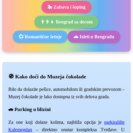
🎠 Zabava i šoping
👨‍👩‍👧 Beograd sa decom
💞 Romantične šetnje
🚗 Izleti u Beogradu
🧭 Kako doći do Muzeja čokolade
Bilo da dolazite pešice, automobilom ili gradskim prevozom –
Muzej čokolade je lako dostupna iz svih delova grada.
🚗 Parking u blizini
Za one koji dolaze kolima, najbliža opcija je
parkiralište
Kalemegdan
– direktno unutar kompleksa Tvrđave. U