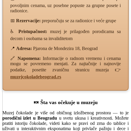
povoljnim cenama, uz posebne popuste za grupne posete i
radionice.
📅
Rezervacije:
preporučuju se za radionice i veće grupe
♿
Pristupačnost:
muzej je prilagođen porodicama sa
decom i osobama sa invaliditetom
📍
Adresa:
Pjarona de Mondezira 18, Beograd
🔗
Napomena:
Informacije o radnom vremenu i cenama
mogu se povremeno menjati. Za najtačnije i najnovije
podatke, posetite zvaničnu stranicu muzeja 👉
muzejcokoladebeograd.rs
🍬 Šta vas očekuje u muzeju
Muzej čokolade je više od običnog izložbenog prostora — to je
porodični izlet u Beogradu
u svetu ukusa i kreativnosti. Možete
pratiti istoriju čokolade, videti kako se pravi od zrna do tablice i
uživati u interaktivnim eksponatima koji privlače pažnju i dece i