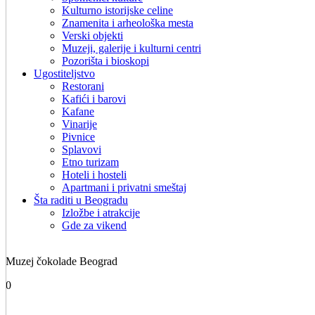
Kulturno istorijske celine
Znamenita i arheološka mesta
Verski objekti
Muzeji, galerije i kulturni centri
Pozorišta i bioskopi
Ugostiteljstvo
Restorani
Kafići i barovi
Kafane
Vinarije
Pivnice
Splavovi
Etno turizam
Hoteli i hosteli
Apartmani i privatni smeštaj
Šta raditi u Beogradu
Izložbe i atrakcije
Gde za vikend
Muzej čokolade Beograd
0