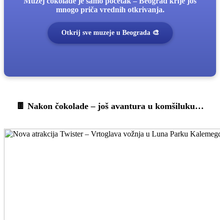
Muzej čokolade je samo početak – Beograd krije još
mnogo priča vrednih otkrivanja.
Otkrij sve muzeje u Beograda 🎨
🍫 Nakon čokolade – još avantura u komšiluku…