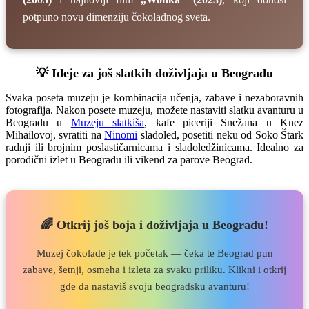
potpuno novu dimenziju čokoladnog sveta.
💡 Ideje za još slatkih doživljaja u Beogradu
Svaka poseta muzeju je kombinacija učenja, zabave i nezaboravnih
fotografija. Nakon posete muzeju, možete nastaviti slatku avanturu u
Beogradu u
Muzeju slatkiša
, kafe piceriji Snežana u Knez
Mihailovoj, svratiti na
Ninomi
sladoled, posetiti neku od Soko Štark
radnji ili brojnim poslastičarnicama i sladoledžinicama. Idealno za
porodični izlet u Beogradu ili vikend za parove Beograd.
🌈 Otkrij još boja i doživljaja u Beogradu!
Muzej čokolade je tek početak — čeka te Beograd pun
zabave, šetnji, osmeha i izleta za svaku priliku. Klikni i otkrij
gde da nastaviš svoju beogradsku avanturu!