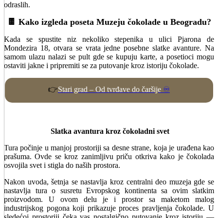
odraslih.
🍫 Kako izgleda poseta Muzeju čokolade u Beogradu?
Kada se spustite niz nekoliko stepenika u ulici Pjarona de
Mondezira 18, otvara se vrata jedne posebne slatke avanture. Na
samom ulazu nalazi se pult gde se kupuju karte, a posetioci mogu
ostaviti jakne i pripremiti se za putovanje kroz istoriju čokolade.
👉
Stari grad – Od tvrđave do čaršije
♾️
Slatka avantura kroz čokoladni svet
Tura počinje u manjoj prostoriji sa desne strane, koja je urađena kao
prašuma. Ovde se kroz zanimljivu priču otkriva kako je čokolada
osvojila svet i stigla do naših prostora.
Nakon uvoda, šetnja se nastavlja kroz centralni deo muzeja gde se
nastavlja tura o susretu Evropskog kontinenta sa ovim slatkim
proizvodom. U ovom delu je i prostor sa maketom malog
industrijskog pogona koji prikazuje proces pravljenja čokolade. U
sledećoj prostoriji čeka vas nostalgično putovanje kroz istoriju —