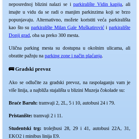
neposrednoj blizini nalazi se i
parkiralište Vidin kapija
, ali
imajte u vidu da se radi o manjim parkinzima koji se brzo
popunjavaju. Alternativno, možete koristiti veća parkirališta
kao što su
parkiralište Milan Gale Muškatirović
i
parkiralište
Donji grad
, oba sa preko 300 mesta.
Ulična parking mesta su dostupna u okolnim ulicama, ali
obratite pažnju na
parking zone i način plaćanja
.
🚌 Gradski prevoz
Ako se odlučite za gradski prevoz, na raspolaganju vam je
više linija, a najbliža stajališta u blizini Muzeja čokolade su:
Braće Baruh:
tramvaji 2, 2L, 5 i 10, autobusi 24 i 79.
Pristanište:
tramvaji 2 i 11.
Studentski trg:
trolejbusi 28, 29 i 41, autobusi 22A, 31,
EKO2 i minibus linija E9.