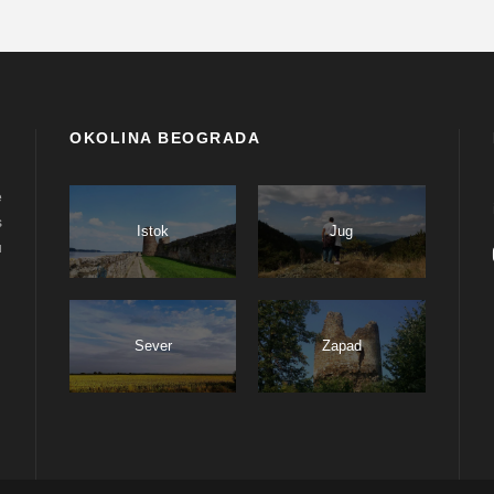
OKOLINA BEOGRADA
e
s
Istok
Jug
u
Sever
Zapad