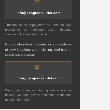
info@beogradskiizlet.com
Trudimo se da odgovorimo na upite za koje
procenimo da možemo pružiti dodatnu
vrednost i korisne informacije.
For collaboration inquiries or suggestions
of new locations worth visiting, feel free to
reach out via email.
info@beogradskiizlet.com
We strive to respond to inquiries where we
believe we can provide additional value and
useful information.