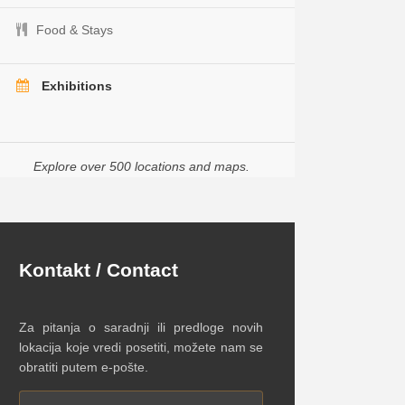
Food & Stays
Exhibitions
Explore over 500 locations and maps.
Kontakt / Contact
Za pitanja o saradnji ili predloge novih
lokacija koje vredi posetiti, možete nam se
obratiti putem e-pošte.