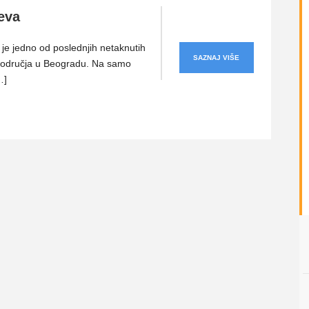
eva
je jedno od poslednjih netaknutih
SAZNAJ VIŠE
područja u Beogradu. Na samo
…]