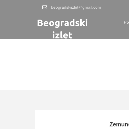
beogradskiizlet@gmail.com
Po
Tag
reka Dunav kafi
Zemuns