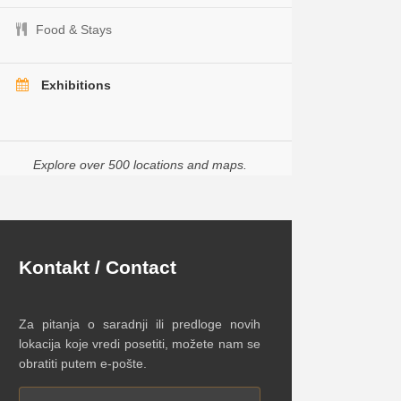
Food & Stays
Exhibitions
Explore over 500 locations and maps.
Kontakt / Contact
Za pitanja o saradnji ili predloge novih
lokacija koje vredi posetiti, možete nam se
obratiti putem e-pošte.