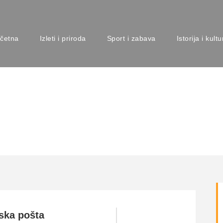
četna
Izleti i priroda
Sport i zabava
Istorija i kultu
ći u Zemunu
ka pošta