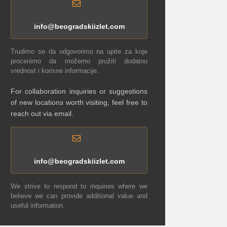
info@beogradskiizlet.com
Trudimo se da odgovorimo na upite za koje
procenimo da možemo pružiti dodatnu
vrednost i korisne informacije.
For collaboration inquiries or suggestions
of new locations worth visiting, feel free to
reach out via email.
info@beogradskiizlet.com
We strive to respond to inquiries where we
believe we can provide additional value and
useful information.