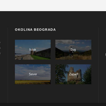
OKOLINA BEOGRADA
e
s
Istok
Jug
u
Sever
Zapad