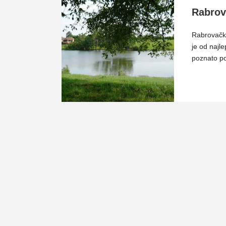
Rabrov
Rabrovačk
je od najle
poznato p