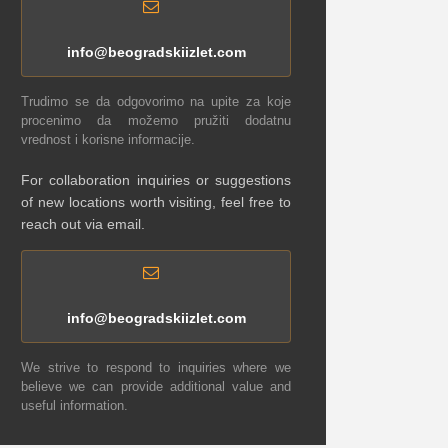
info@beogradskiizlet.com
Trudimo se da odgovorimo na upite za koje
procenimo da možemo pružiti dodatnu
vrednost i korisne informacije.
For collaboration inquiries or suggestions
of new locations worth visiting, feel free to
reach out via email.
info@beogradskiizlet.com
We strive to respond to inquiries where we
believe we can provide additional value and
useful information.