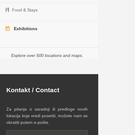
Food & Stays
Exhibitions
Explore over 500 locations and maps.
Kontakt / Contact
Za pitanja o saradnji ili predloge novih
lokacija koje vredi posetiti, možete nam se
obratiti putem e-pošte.