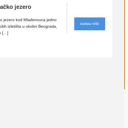
ačko jezero
o jezero kod Mladenovca jedno
SAZNAJ VIŠE
pših izletišta u okolini Beograda,
o […]