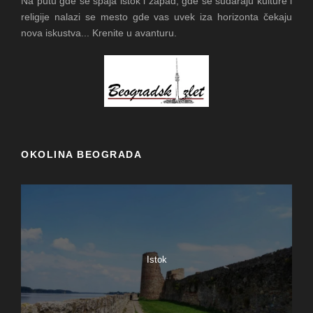
Na putu gde se spaja istok i zapad, gde se sudaraju kulture i
religije nalazi se mesto gde vas uvek iza horizonta čekaju
nova iskustva... Krenite u avanturu.
OKOLINA BEOGRADA
Istok