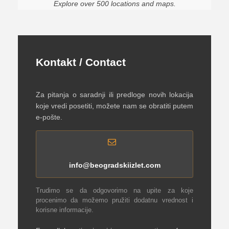
Explore over 500 locations and maps.
Kontakt / Contact
Za pitanja o saradnji ili predloge novih lokacija
koje vredi posetiti, možete nam se obratiti putem
e-pošte.
info@beogradskiizlet.com
Trudimo se da odgovorimo na upite za koje
procenimo da možemo pružiti dodatnu vrednost i
korisne informacije.