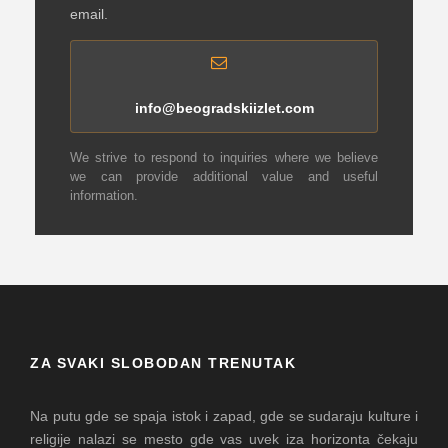
email.
info@beogradskiizlet.com
We strive to respond to inquiries where we believe
we can provide additional value and useful
information.
ZA SVAKI SLOBODAN TRENUTAK
Na putu gde se spaja istok i zapad, gde se sudaraju kulture i
religije nalazi se mesto gde vas uvek iza horizonta čekaju