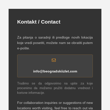
Kontakt / Contact
Za pitanja o saradnji ili predloge novih lokacija
koje vredi posetiti, možete nam se obratiti putem
e-pošte.
info@beogradskiizlet.com
Trudimo se da odgovorimo na upite za koje
procenimo da možemo pružiti dodatnu vrednost i
korisne informacije.
For collaboration inquiries or suggestions of new
locations worth visiting, feel free to reach out via