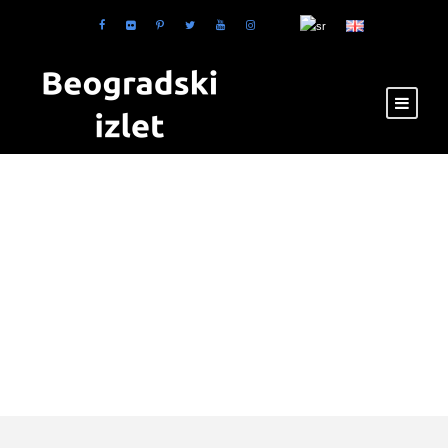
Tag
muzej čokolade u
Beogradu