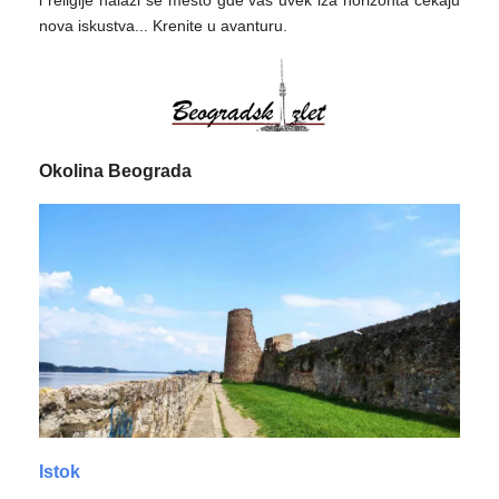
i religije nalazi se mesto gde vas uvek iza horizonta čekaju
nova iskustva... Krenite u avanturu.
Okolina Beograda
Istok