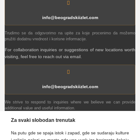
info@beogradskiizlet.com
Trudimo se da odgovorimo na upite za koje procenimo da možemo
pružiti dodatnu vrednost i korisne informacije.
For collaboration inquiries or suggestions of new locations worth
visiting, feel free to reach out via email.
info@beogradskiizlet.com
We strive to respond to inquiries where we believe we can provide
additional value and useful information.
Za svaki slobodan trenutak
Na putu gde se spaja istok i zapad, gde se sudaraju kulture