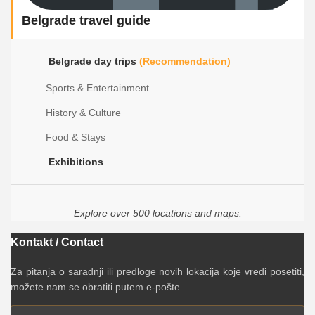
Belgrade travel guide
Belgrade day trips
(Recommendation)
Sports & Entertainment
History & Culture
Food & Stays
Exhibitions
Explore over 500 locations and maps.
Kontakt / Contact
Za pitanja o saradnji ili predloge novih lokacija koje vredi posetiti,
možete nam se obratiti putem e-pošte.