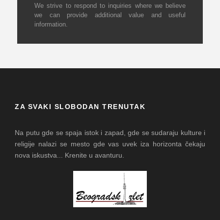
We strive to respond to inquiries where we believe
we can provide additional value and useful
information.
ZA SVAKI SLOBODAN TRENUTAK
Na putu gde se spaja istok i zapad, gde se sudaraju kulture i
religije nalazi se mesto gde vas uvek iza horizonta čekaju
nova iskustva... Krenite u avanturu.