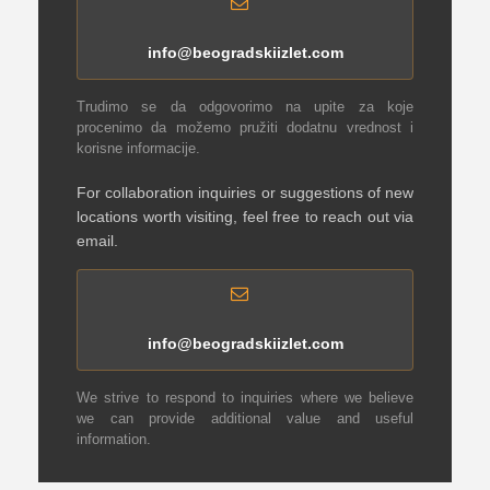
info@beogradskiizlet.com
Trudimo se da odgovorimo na upite za koje
procenimo da možemo pružiti dodatnu vrednost i
korisne informacije.
For collaboration inquiries or suggestions of new
locations worth visiting, feel free to reach out via
email.
info@beogradskiizlet.com
We strive to respond to inquiries where we believe
we can provide additional value and useful
information.