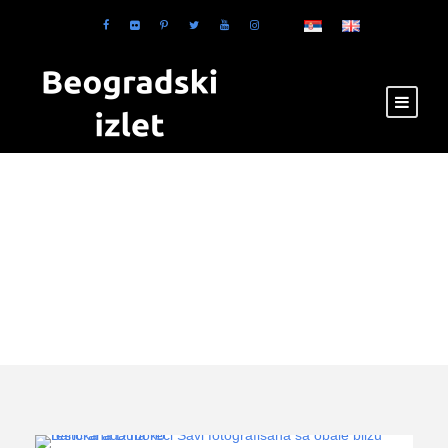
Tag
izleti čamcem