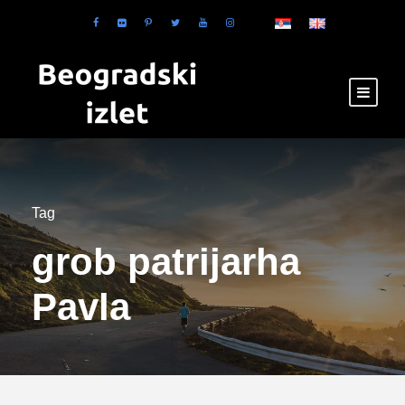
Tag
grob patrijarha
Pavla