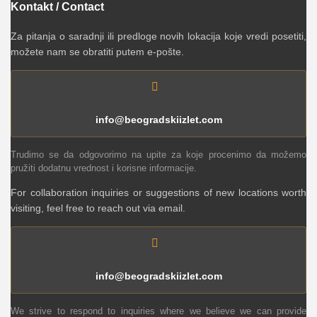
Kontakt / Contact
Za pitanja o saradnji ili predloge novih lokacija koje vredi posetiti,
možete nam se obratiti putem e-pošte.
info@beogradskiizlet.com
Trudimo se da odgovorimo na upite za koje procenimo da možemo
pružiti dodatnu vrednost i korisne informacije.
For collaboration inquiries or suggestions of new locations worth
visiting, feel free to reach out via email.
info@beogradskiizlet.com
We strive to respond to inquiries where we believe we can provide