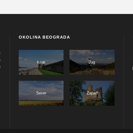
OKOLINA BEOGRADA
e
s
Istok
Jug
u
Sever
Zapad