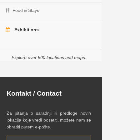
Food & Stays
Exhibitions
Explore over 500 locations and maps.
Kontakt / Contact
Za pitanja o saradnji ili predloge novih
lokacija koje vredi posetiti, možete nam se
obratiti putem e-pošte.