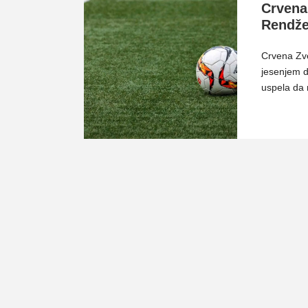
Crvena
Rendže
Crvena Zve
jesenjem d
uspela da 