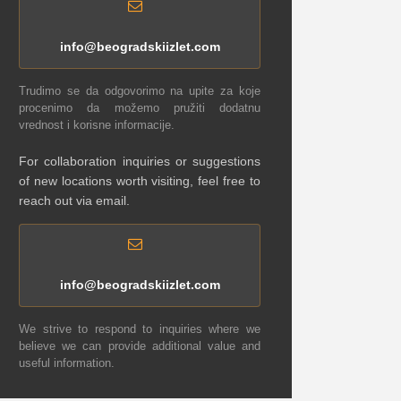
info@beogradskiizlet.com
Trudimo se da odgovorimo na upite za koje
procenimo da možemo pružiti dodatnu
vrednost i korisne informacije.
For collaboration inquiries or suggestions
of new locations worth visiting, feel free to
reach out via email.
info@beogradskiizlet.com
We strive to respond to inquiries where we
believe we can provide additional value and
useful information.