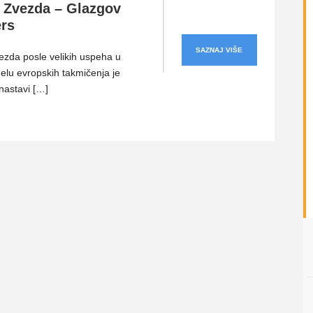
 Zvezda – Glazgov
rs
SAZNAJ VIŠE
zda posle velikih uspeha u
elu evropskih takmičenja je
nastavi […]