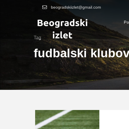
beogradskiizlet@gmail.com
Po
Tag
fudbalski klubov