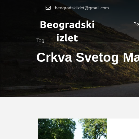
beogradskiizlet@gmail.com
Po
Tag
Crkva Svetog M