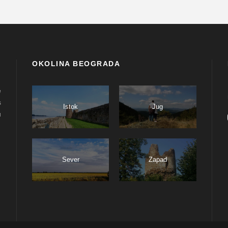
OKOLINA BEOGRADA
e
s
Istok
Jug
u
Sever
Zapad