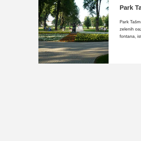
Park T
Park Tašma
zelenih oa
fontana, is