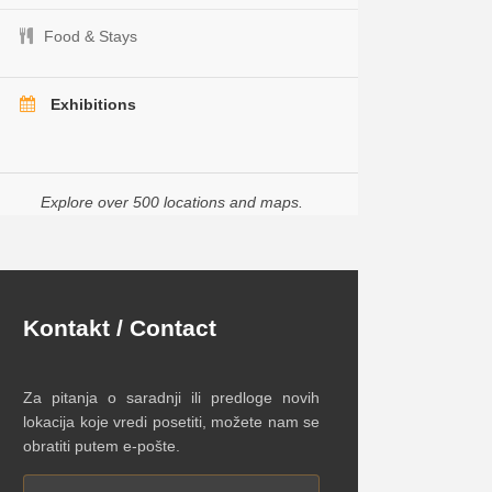
Food & Stays
Exhibitions
Explore over 500 locations and maps.
Kontakt / Contact
Za pitanja o saradnji ili predloge novih
lokacija koje vredi posetiti, možete nam se
obratiti putem e-pošte.