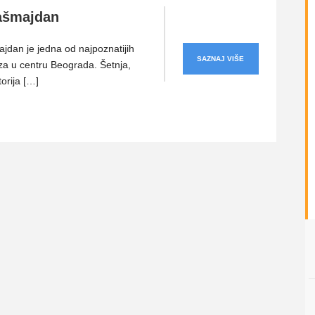
ašmajdan
jdan je jedna od najpoznatijih
SAZNAJ VIŠE
za u centru Beograda. Šetnja,
torija […]