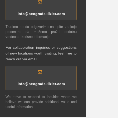
info@beogradskiizlet.com
Trudimo se da odgovorimo na upite za koje
procenimo da možemo pružiti dodatnu
vrednost i korisne informacije.
For collaboration inquiries or suggestions
of new locations worth visiting, feel free to
reach out via email.
info@beogradskiizlet.com
We strive to respond to inquiries where we
believe we can provide additional value and
useful information.