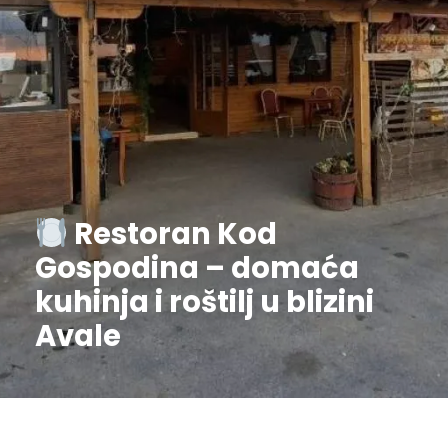
Restoran Kod
Gospodina – domaća
kuhinja i roštilj u blizini
Avale