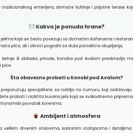
e tradicionalnog enterijera, domaće kuhinje i prijatne terase k
Kakva je ponuda hrane?
i i jelima koja se često povezuju sa domaćim kafanama i restoranim
omaća pića, ali i obroci pogodni za duža porodična okupljanja.
on šetnje ili obilaska prirode, Konoba pod Avalom predstavlja m
 piće.
Šta obavezno probati u Konobi pod Avalom?
preporučuju specijalitete sa roštilja na ćumuru, koji zadržavaju
žete probati i različita kuvana jela koja se svakodnevno priprem
stronomski povratak korenima.
Ambijent i atmosfera
a velikim drvenim stolovima, kariranim stolnjacima i detaljima 