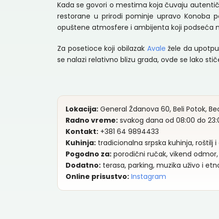
Kada se govori o mestima koja čuvaju autenti
restorane u prirodi pominje upravo Konoba p
opuštene atmosfere i ambijenta koji podseća n
Za posetioce koji obilazak
Avale
žele da upotpu
se nalazi relativno blizu grada, ovde se lako s
Lokacija:
General Ždanova 60, Beli Potok, B
Radno vreme:
svakog dana od 08:00 do 23:
Kontakt:
+381 64 9894433
Kuhinja:
tradicionalna srpska kuhinja, roštilj
Pogodno za:
porodični ručak, vikend odmor,
Dodatno:
terasa, parking, muzika uživo i et
Online prisustvo:
Instagram