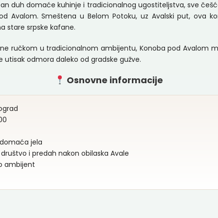
čan duh domaće kuhinje i tradicionalnog ugostiteljstva, sve č
od Avalom. Smeštena u Belom Potoku, uz Avalski put, ova ko
a stare srpske kafane.
ne ručkom u tradicionalnom ambijentu, Konoba pod Avalom može
tiče utisak odmora daleko od gradske gužve.
Osnovne informacije
eograd
00
 i domaća jela
 društvo i predah nakon obilaska Avale
no ambijent