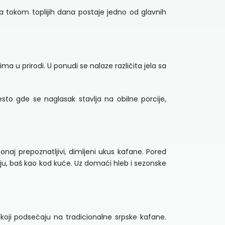
oja tokom toplijih dana postaje jedno od glavnih
a u prirodi. U ponudi se nalaze različita jela sa
esto gde se naglasak stavlja na obilne porcije,
 onaj prepoznatljivi, dimljeni ukus kafane. Pored
aju, baš kao kod kuće. Uz domaći hleb i sezonske
koji podsećaju na tradicionalne srpske kafane.