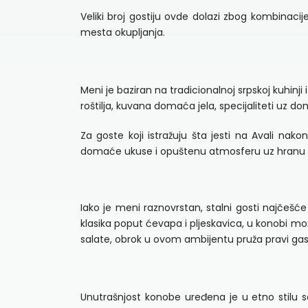
Veliki broj gostiju ovde dolazi zbog kombinacij
mesta okupljanja.
Meni je baziran na tradicionalnoj srpskoj kuhinj
roštilja, kuvana domaća jela, specijaliteti uz d
Za goste koji istražuju šta jesti na Avali nak
domaće ukuse i opuštenu atmosferu uz hranu i
Iako je meni raznovrstan, stalni gosti najčešće 
klasika poput ćevapa i pljeskavica, u konobi mo
salate, obrok u ovom ambijentu pruža pravi ga
Unutrašnjost konobe uređena je u etno stilu s