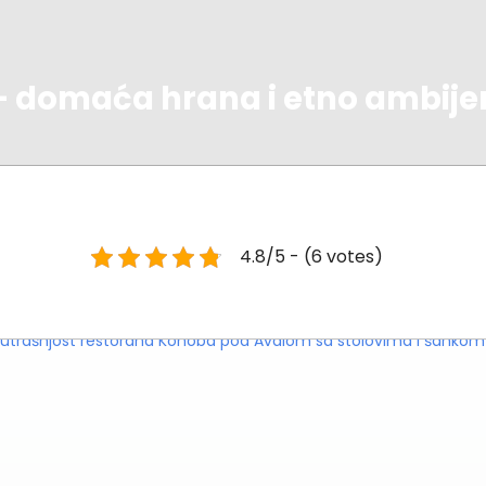
 domaća hrana i etno ambijen
4.8/5 - (6 votes)