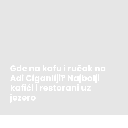
Gde na kafu i ručak na
Adi Ciganliji? Najbolji
kafići i restorani uz
jezero