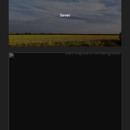
Ada – Restorani i kafići (+)
Sever
Ada Ciganlija –
Restorani, kafići i
najbolja mesta uz vodu
Neke odluke uopšte ne deluju važno — dok ne
shvatiš da su zapravo ceo dan promenile. Na Adi
Ciganliji u Beogradu, to je često pitanje: gde sesti.
Posle aktivnosti kao što su vožnja bicikla, padel, tenis
ili poseta Avantura parku, taj izbor postaje deo
doživljaja. Bilo da vas zanima Makiška strana ili življa
strana do Novog Beograda, Ada nudi mesta gde
kafa traje duže, a ručak ima najlepši pogled.
Upravo zato vodiči kroz Ada Ciganlija kafiće i
restorane postaju sve traženiji — jer nije isto gde