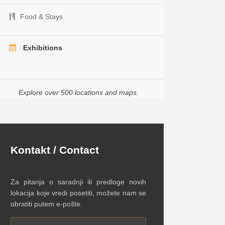
Food & Stays
Exhibitions
Explore over 500 locations and maps.
Kontakt / Contact
Za pitanja o saradnji ili predloge novih
lokacija koje vredi posetiti, možete nam se
obratiti putem e-pošte.