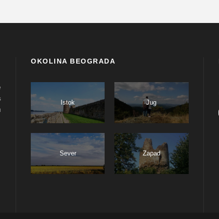
OKOLINA BEOGRADA
e
s
Istok
Jug
u
Sever
Zapad