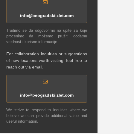
info@beogradskiizlet.com
Trudimo se da odgovorimo na upite za koje
procenimo da možemo pružiti dodatnu
vrednost i korisne informacije.
For collaboration inquiries or suggestions
of new locations worth visiting, feel free to
reach out via email.
info@beogradskiizlet.com
We strive to respond to inquiries where we
believe we can provide additional value and
useful information.